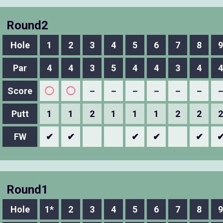
Round2
Hole
1
2
3
4
5
6
7
8
9
Par
4
4
3
5
4
4
3
4
4
Score
◯
◯
－
－
－
－
－
－
Putt
1
1
2
1
1
1
2
2
2
FW
✔
✔
✔
✔
✔
Round1
Hole
1*
2
3
4
5
6
7
8
9