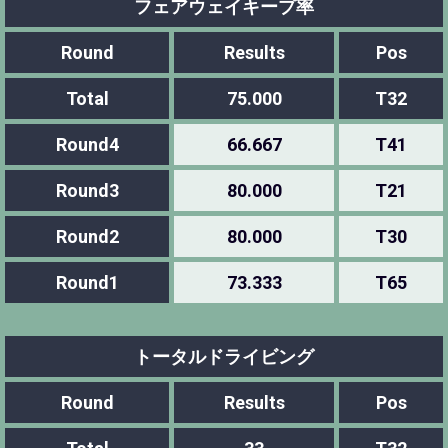
フェアウェイキープ率
Round
Results
Pos
Total
75.000
T32
Round4
66.667
T41
Round3
80.000
T21
Round2
80.000
T30
Round1
73.333
T65
トータルドライビング
Round
Results
Pos