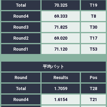
Total
70.325
T19
Round4
69.333
T8
Round3
71.825
T30
Round2
69.020
T17
Round1
71.120
T53
平均パット
Round
Results
Pos
Total
1.7059
T28
Round4
1.6154
T21