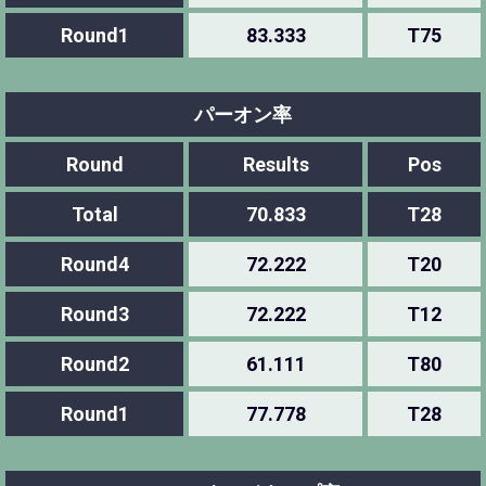
Round1
83.333
T75
パーオン率
Round
Results
Pos
Total
70.833
T28
Round4
72.222
T20
Round3
72.222
T12
Round2
61.111
T80
Round1
77.778
T28