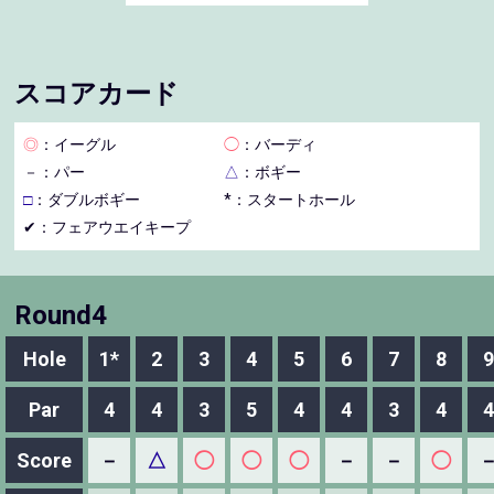
スコアカード
◎
：イーグル
◯
：バーディ
－
：パー
△
：ボギー
□
：ダブルボギー
*：スタートホール
✔：フェアウエイキープ
Round4
Hole
1*
2
3
4
5
6
7
8
9
Par
4
4
3
5
4
4
3
4
4
Score
－
△
◯
◯
◯
－
－
◯