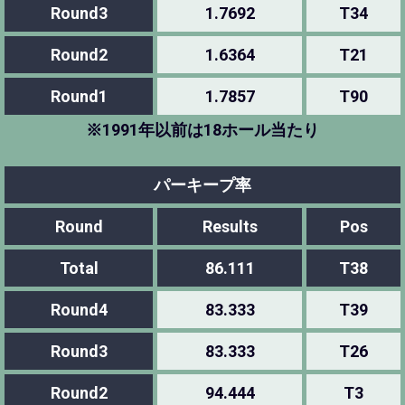
Round3
1.7692
T34
Round2
1.6364
T21
Round1
1.7857
T90
※1991年以前は18ホール当たり
パーキープ率
Round
Results
Pos
Total
86.111
T38
Round4
83.333
T39
Round3
83.333
T26
Round2
94.444
T3