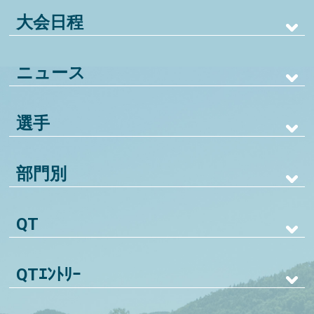
大会日程
ニュース
選手
部門別
QT
QTｴﾝﾄﾘｰ