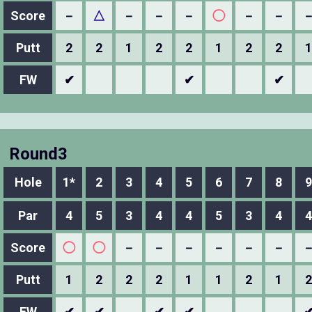
Score
－
△
－
－
－
◯
－
－
Putt
2
2
1
2
2
1
2
2
1
FW
✔
✔
✔
Round3
Hole
1*
2
3
4
5
6
7
8
9
Par
4
5
3
4
4
5
3
4
4
Score
◯
◯
－
－
－
－
－
－
Putt
1
2
2
2
1
1
2
1
2
FW
✔
✔
✔
✔