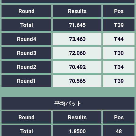
Round
Results
Pos
Total
71.645
T39
Round4
73.463
T44
Round3
72.060
T30
Round2
70.492
T34
Round1
70.565
T39
平均パット
Round
Results
Pos
Total
1.8500
48