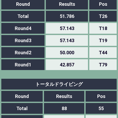
Round
Results
Pos
Total
51.786
T26
Round4
57.143
T18
Round3
57.143
T19
Round2
50.000
T44
Round1
42.857
T79
トータルドライビング
Round
Results
Pos
Total
88
55