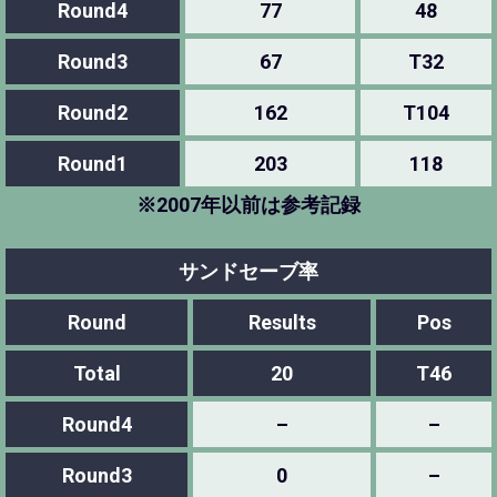
Round4
77
48
Round3
67
T32
Round2
162
T104
Round1
203
118
※2007年以前は参考記録
サンドセーブ率
Round
Results
Pos
Total
20
T46
Round4
–
–
Round3
0
–