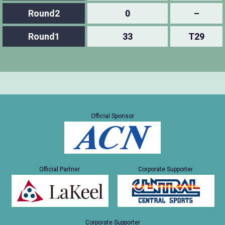
Round2
0
–
Round1
33
T29
Official Sponsor
Official Partner
Corporate Supporter
Corporate Supporter