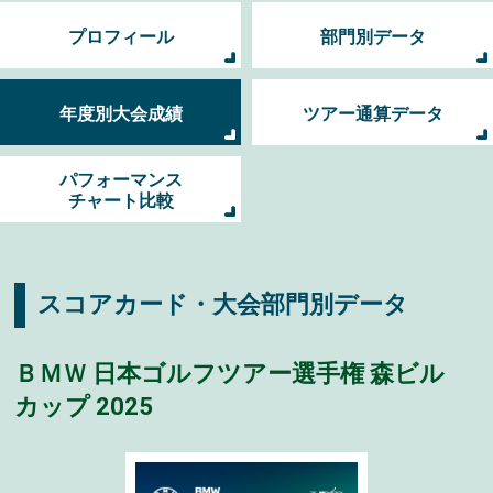
プロフィール
部門別データ
年度別大会成績
ツアー通算データ
パフォーマンス
チャート比較
スコアカード・大会部門別データ
ＢＭＷ 日本ゴルフツアー選手権 森ビル
カップ 2025