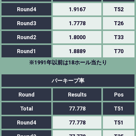
Round4
1.9167
T52
Round3
1.7778
T26
Round2
1.8000
T33
Round1
1.8889
T70
※1991年以前は18ホール当たり
パーキープ率
Round
Results
Pos
Total
77.778
T51
Round4
77.778
T51