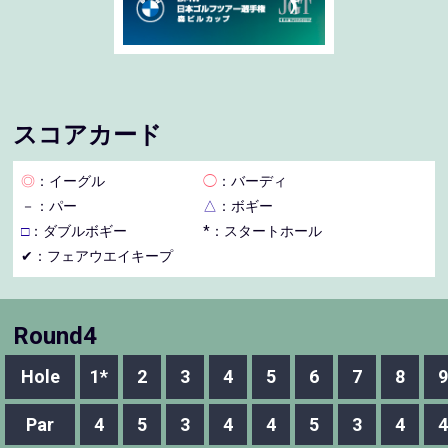
スコアカード
◎
：イーグル
◯
：バーディ
－
：パー
△
：ボギー
□
：ダブルボギー
*：スタートホール
✔：フェアウエイキープ
Round4
Hole
1*
2
3
4
5
6
7
8
9
Par
4
5
3
4
4
5
3
4
4