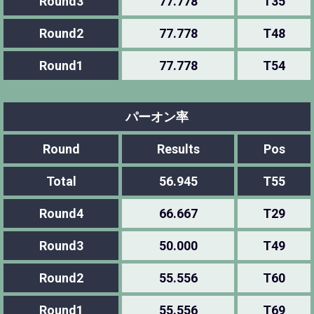
Round3
77.778
T35
Round2
77.778
T48
Round1
77.778
T54
パーオン率
Round
Results
Pos
Total
56.945
T55
Round4
66.667
T29
Round3
50.000
T49
Round2
55.556
T60
Round1
55.556
T69