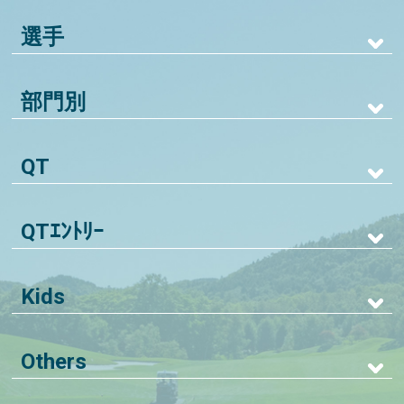
選手
部門別
QT
QTｴﾝﾄﾘｰ
Kids
Others