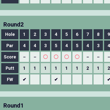
Round2
Hole
1
2
3
4
5
6
7
8
9
Par
4
4
3
5
4
5
4
3
4
Score
－
－
◯
◯
◯
◯
－
－
Putt
1
1
1
1
1
1
2
1
2
FW
✔
✔
Round1