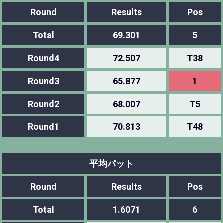
Round
Results
Pos
Total
69.301
5
Round4
72.507
T38
Round3
65.877
1
Round2
68.007
T5
Round1
70.813
T48
平均パット
Round
Results
Pos
Total
1.6071
6