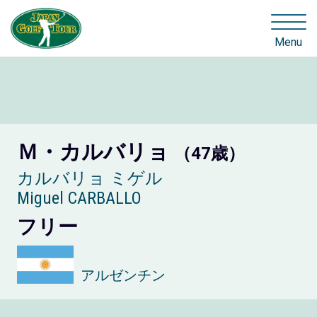
Menu
Ｍ・カルバリョ
（47歳）
カルバリョ ミゲル
Miguel CARBALLO
フリー
アルゼンチン