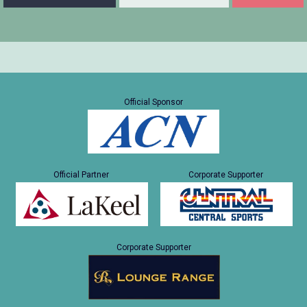
Official Sponsor
Official Partner
Corporate Supporter
Corporate Supporter