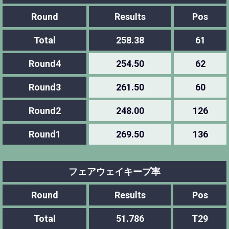
Round
Results
Pos
Total
258.38
61
Round4
254.50
62
Round3
261.50
60
Round2
248.00
126
Round1
269.50
136
フェアウェイキープ率
Round
Results
Pos
Total
51.786
T29