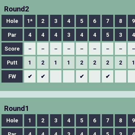
Round2
Hole
1*
2
3
4
5
6
7
8
9
Par
4
4
4
3
4
4
5
3
4
Score
－
－
－
－
－
－
－
－
Putt
1
2
1
1
2
2
2
2
1
FW
✔
✔
✔
✔
Round1
Hole
1
2
3
4
5
6
7
8
9
Par
4
4
4
3
4
4
5
3
4