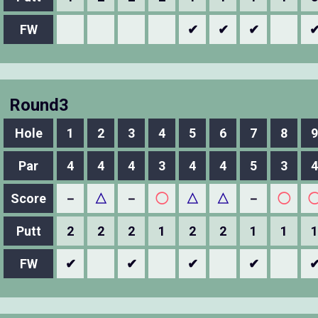
FW
✔
✔
✔
Round3
Hole
1
2
3
4
5
6
7
8
9
Par
4
4
4
3
4
4
5
3
4
Score
－
△
－
◯
△
△
－
◯
Putt
2
2
2
1
2
2
1
1
1
FW
✔
✔
✔
✔