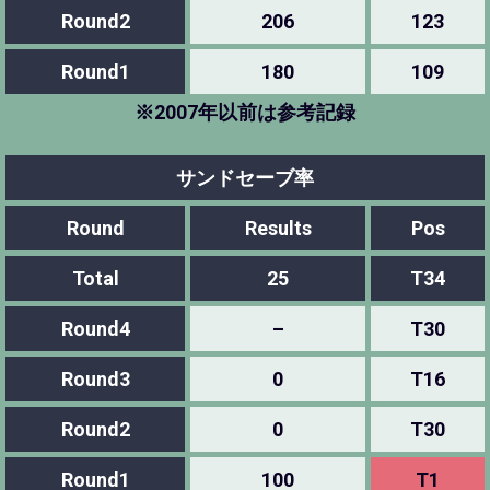
Round2
206
123
Round1
180
109
※2007年以前は参考記録
サンドセーブ率
Round
Results
Pos
Total
25
T34
Round4
–
T30
Round3
0
T16
Round2
0
T30
Round1
100
T1