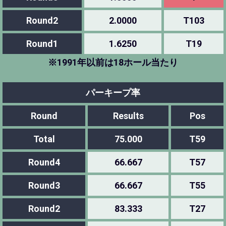
Round2
2.0000
T103
Round1
1.6250
T19
※1991年以前は18ホール当たり
パーキープ率
Round
Results
Pos
Total
75.000
T59
Round4
66.667
T57
Round3
66.667
T55
Round2
83.333
T27