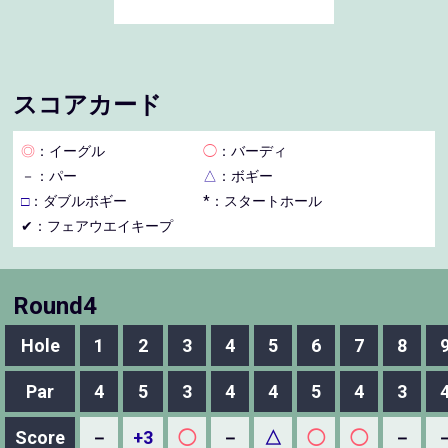
スコアカード
◎
：イーグル
◯
：バーディ
－
：パー
△
：ボギー
□
：ダブルボギー
*：スタートホール
✔：フェアウエイキープ
Round4
Hole
1
2
3
4
5
6
7
8
Par
4
5
3
4
4
5
4
3
Score
－
+3
◯
－
△
◯
◯
－