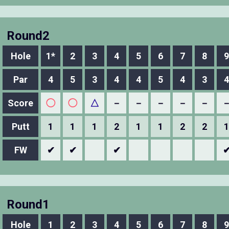
Round2
Hole
1*
2
3
4
5
6
7
8
9
Par
4
5
3
4
4
5
4
3
4
Score
◯
◯
△
－
－
－
－
－
Putt
1
1
1
2
1
1
2
2
1
FW
✔
✔
✔
Round1
Hole
1
2
3
4
5
6
7
8
9