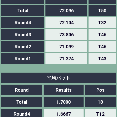
Total
72.096
T50
Round4
72.104
T32
Round3
73.806
T46
Round2
71.099
T46
Round1
71.374
T43
平均パット
Round
Results
Pos
Total
1.7000
18
Round4
1.6667
T12