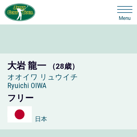
Menu
大岩 龍一
（28歳）
オオイワ リュウイチ
Ryuichi OIWA
フリー
日本