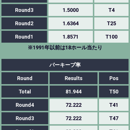
Round3
1.5000
T4
Round2
1.6364
T25
Round1
1.8571
T100
※1991年以前は18ホール当たり
パーキープ率
Round
Results
Pos
Total
81.944
T50
Round4
72.222
T41
Round3
72.222
T47