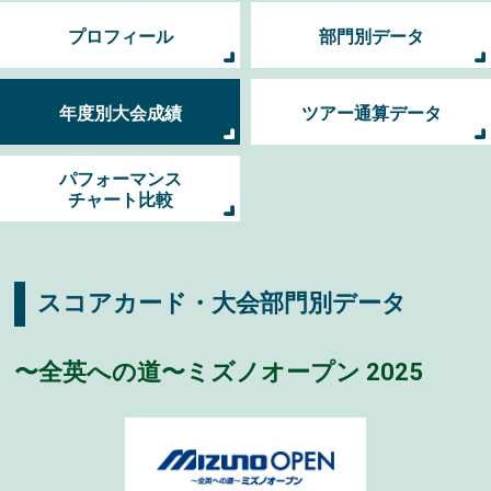
プロフィール
部門別データ
年度別大会成績
ツアー通算データ
パフォーマンス
チャート比較
スコアカード・大会部門別データ
〜全英への道〜ミズノオープン 2025