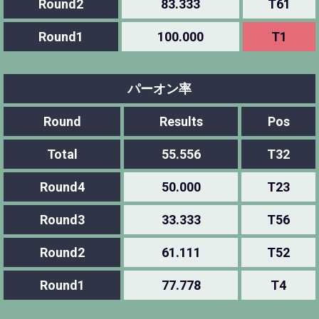
Round2
83.333
T61
Round1
100.000
T1
パーオン率
Round
Results
Pos
Total
55.556
T32
Round4
50.000
T23
Round3
33.333
T56
Round2
61.111
T52
Round1
77.778
T4