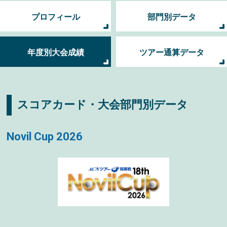
プロフィール
部門別データ
年度別大会成績
ツアー通算データ
スコアカード・大会部門別データ
Novil Cup 2026