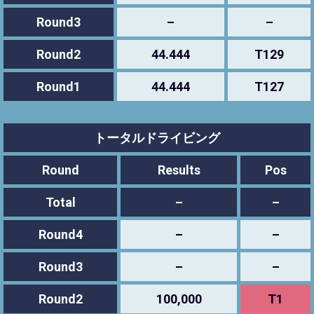
Round3
–
–
Round2
44.444
T129
Round1
44.444
T127
トータルドライビング
Round
Results
Pos
Total
–
–
Round4
–
–
Round3
–
–
Round2
100,000
T1