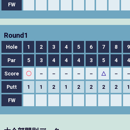
FW
Round1
Hole
1
2
3
4
5
6
7
8
9
Par
5
3
4
4
4
3
5
4
4
Score
◯
－
－
－
－
－
△
－
Putt
1
1
2
1
2
2
2
2
1
FW