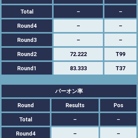
Total
–
–
Round4
–
–
Round3
–
–
Round2
72.222
T99
Round1
83.333
T37
パーオン率
Round
Results
Pos
Total
–
–
Round4
–
–