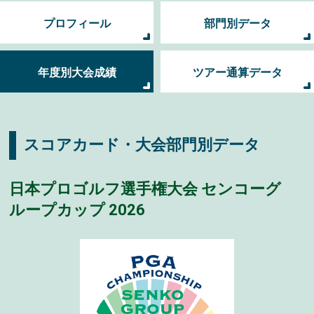
プロフィール
部門別データ
年度別大会成績
ツアー通算データ
スコアカード・大会部門別データ
日本プロゴルフ選手権大会 センコーグ
ループカップ 2026