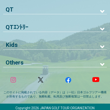
QT
QTｴﾝﾄﾘｰ
Kids
Others
このサイトに掲載されている内容（データ）は（一社）日本ゴルフツアー機構
が所有するものであり、無断転載、転用及び無断複製は一切禁止します。
Copyright 2026 JAPAN GOLF TOUR ORGANIZATION