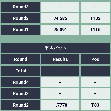
Round3
–
–
Round2
74.585
T102
Round1
75.091
T116
平均パット
Round
Results
Pos
Total
–
–
Round4
–
–
Round3
–
–
Round2
1.7778
T83