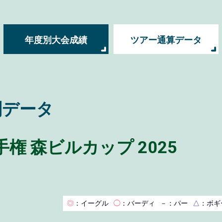
年度別大会成績
ツアー通算データ
別データ
権 森ビルカップ 2025
◎
：イーグル
◯
：バーディ
－
：パー
△
：ボギ