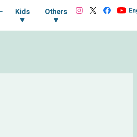
En
ｰ
Kids
Others