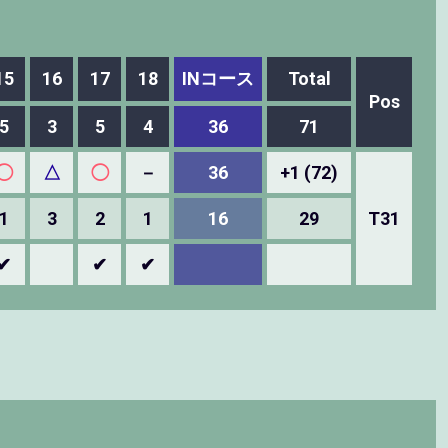
15
16
17
18
INコース
Total
Pos
5
3
5
4
36
71
◯
△
◯
－
36
+1 (72)
1
3
2
1
16
29
T31
✔
✔
✔