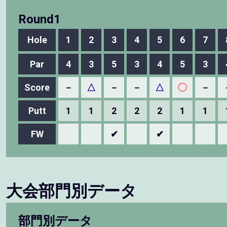
Round1
Hole
1
2
3
4
5
6
7
Par
4
3
5
3
4
5
3
Score
－
△
－
－
△
◯
－
Putt
1
1
2
2
2
1
1
FW
✔
✔
大会部門別データ
部門別データ