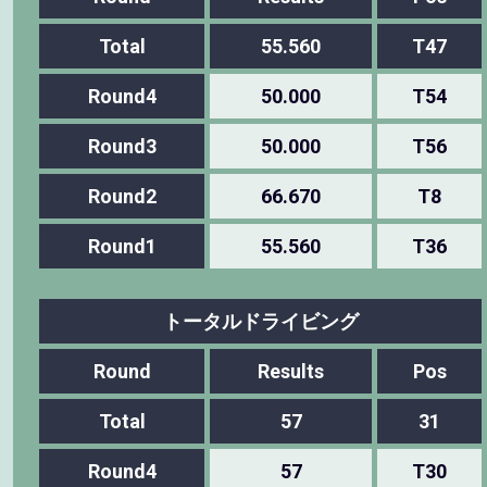
Total
55.560
T47
Round4
50.000
T54
Round3
50.000
T56
Round2
66.670
T8
Round1
55.560
T36
トータルドライビング
Round
Results
Pos
Total
57
31
Round4
57
T30