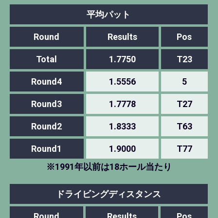
平均パット
Round
Results
Pos
Total
1.7750
T23
Round4
1.5556
5
Round3
1.7778
T27
Round2
1.8333
T63
Round1
1.9000
T77
※1991年以前は18ホール当たり
ドライビングディスタンス
Round
Results
Pos