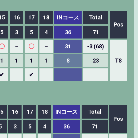
15
16
17
18
INコース
Total
Pos
5
3
5
4
36
71
◯
－
◯
－
31
-3 (68)
1
1
1
1
8
23
T8
✔
✔
15
16
17
18
INコース
Total
Pos
5
3
5
4
36
71