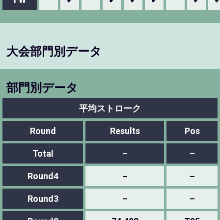
大会部門別データ
部門別データ
平均ストローク
Round
Results
Pos
Total
–
–
Round4
–
–
Round3
–
–