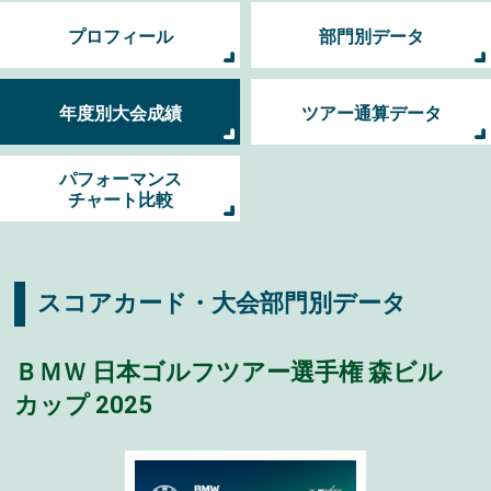
プロフィール
部門別データ
年度別大会成績
ツアー通算データ
パフォーマンス
チャート比較
スコアカード・大会部門別データ
ＢＭＷ 日本ゴルフツアー選手権 森ビル
カップ 2025