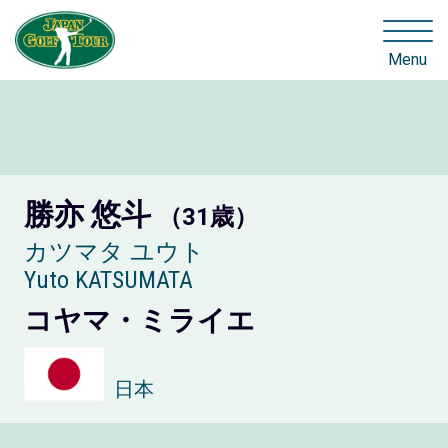
Menu
勝亦 悠斗
（31歳）
カツマタ ユウト
Yuto KATSUMATA
コヤマ・ミライエ
日本