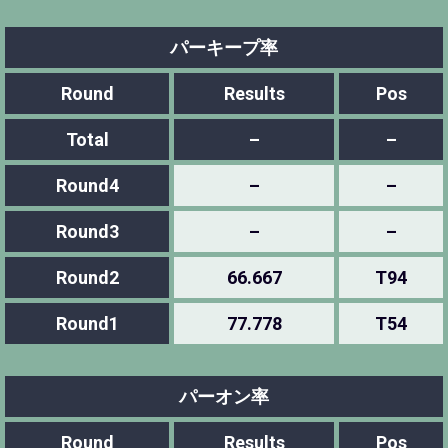
パーキープ率
Round
Results
Pos
Total
–
–
Round4
–
–
Round3
–
–
Round2
66.667
T94
Round1
77.778
T54
パーオン率
Round
Results
Pos