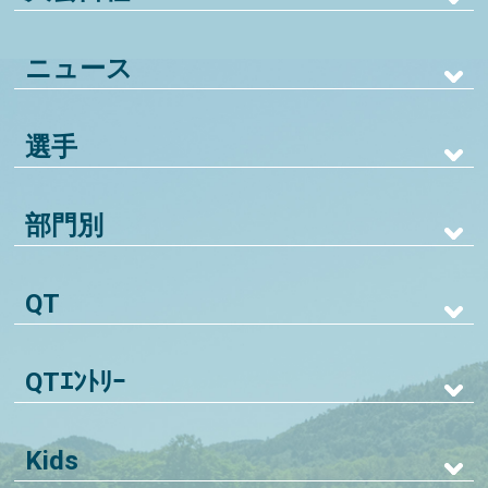
ニュース
選手
部門別
QT
QTｴﾝﾄﾘｰ
Kids