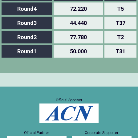
Round4
72.220
T5
Round3
44.440
T37
Round2
77.780
T2
Round1
50.000
T31
Official Sponsor
Official Partner
Corporate Supporter