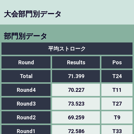
大会部門別データ
部門別データ
平均ストローク
Round
Results
Pos
Total
71.399
T24
Round4
70.227
T11
Round3
73.523
T27
Round2
69.259
T9
Round1
72.586
T33