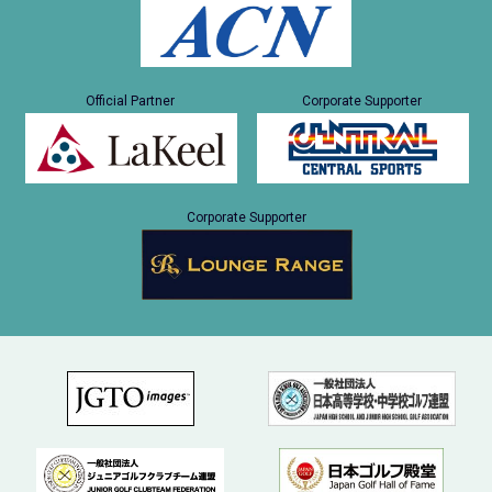
Official Partner
Corporate Supporter
Corporate Supporter