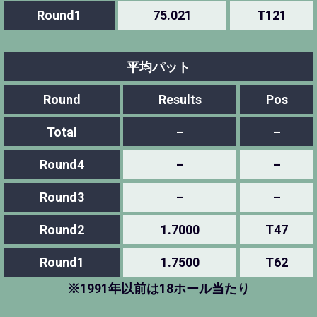
Round1
75.021
T121
平均パット
Round
Results
Pos
Total
–
–
Round4
–
–
Round3
–
–
Round2
1.7000
T47
Round1
1.7500
T62
※1991年以前は18ホール当たり