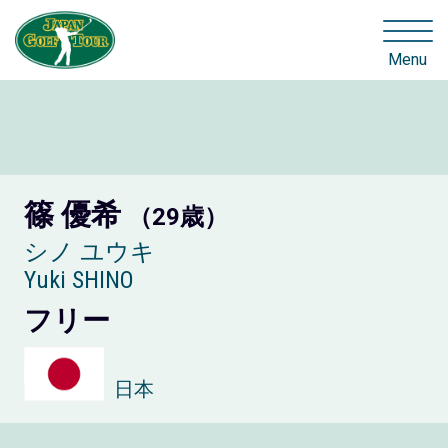
Menu
篠 優希
（29歳）
シノ ユウキ
Yuki SHINO
フリー
日本