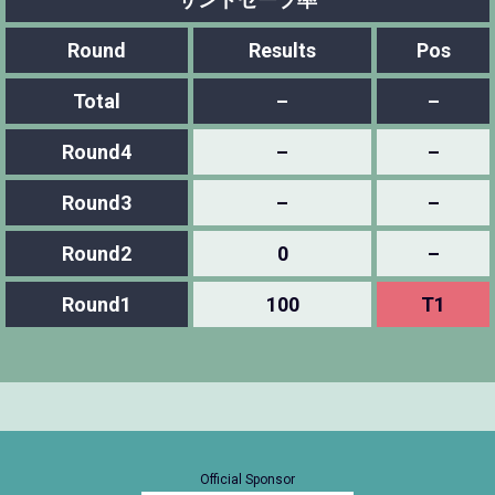
Round
Results
Pos
Total
–
–
Round4
–
–
Round3
–
–
Round2
0
–
Round1
100
T1
Official Sponsor