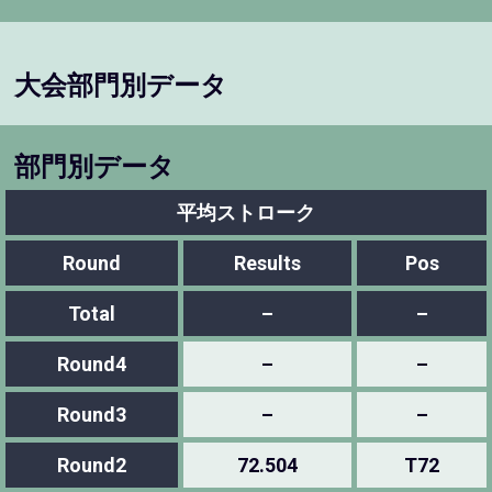
大会部門別データ
部門別データ
平均ストローク
Round
Results
Pos
Total
–
–
Round4
–
–
Round3
–
–
Round2
72.504
T72