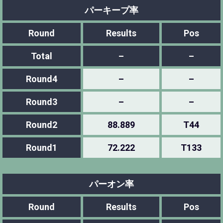
パーキープ率
Round
Results
Pos
Total
–
–
Round4
–
–
Round3
–
–
Round2
88.889
T44
Round1
72.222
T133
パーオン率
Round
Results
Pos