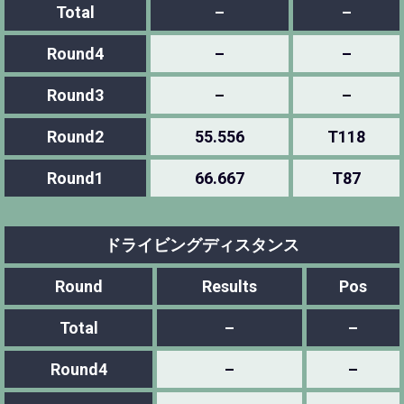
Total
–
–
Round4
–
–
Round3
–
–
Round2
55.556
T118
Round1
66.667
T87
ドライビングディスタンス
Round
Results
Pos
Total
–
–
Round4
–
–