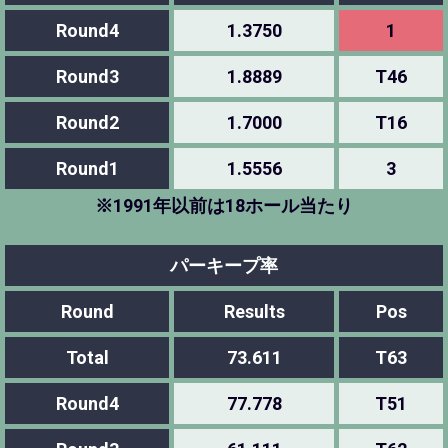
Round4
1.3750
1
Round3
1.8889
T46
Round2
1.7000
T16
Round1
1.5556
3
※1991年以前は18ホール当たり
パーキープ率
Round
Results
Pos
Total
73.611
T63
Round4
77.778
T51