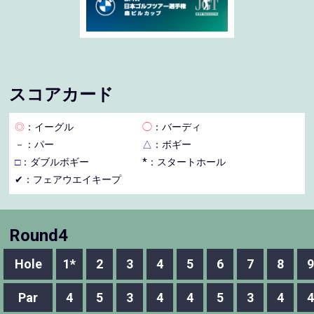
スコアカード
◎
：イーグル
◯
：バーディ
－
：パー
△
：ボギー
□
：ダブルボギー
*：スタートホール
✔：フェアウエイキープ
Round4
Hole
1*
2
3
4
5
6
7
8
9
Par
4
5
3
4
4
5
3
4
4