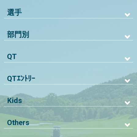
選手
部門別
QT
QTｴﾝﾄﾘｰ
Kids
Others