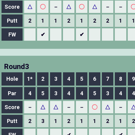
Score
△
◯
－
△
◯
△
－
－
Putt
2
1
1
2
1
2
2
1
1
FW
✔
✔
Round3
Hole
1*
2
3
4
5
6
7
8
9
Par
4
5
3
4
4
5
3
4
4
Score
－
△
△
－
－
◯
△
－
Putt
2
3
1
2
1
1
2
1
2
FW
✔
✔