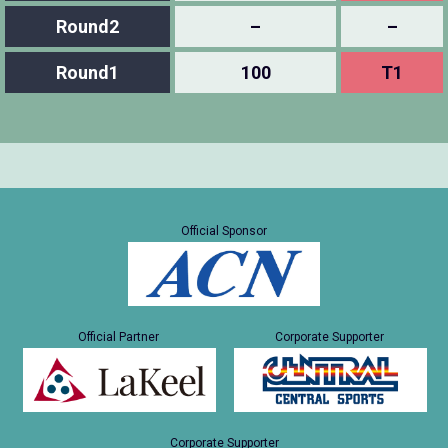
Round2
–
–
Round1
100
T1
Official Sponsor
Official Partner
Corporate Supporter
Corporate Supporter