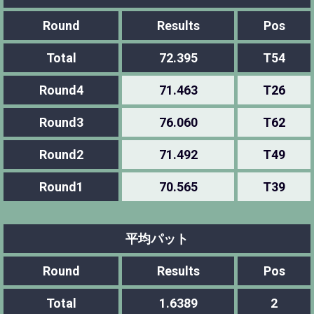
Round
Results
Pos
Total
72.395
T54
Round4
71.463
T26
Round3
76.060
T62
Round2
71.492
T49
Round1
70.565
T39
平均パット
Round
Results
Pos
Total
1.6389
2