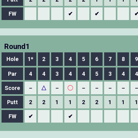
FW
✔
✔
Round1
Hole
1*
2
3
4
5
6
7
8
9
Par
4
4
3
4
4
5
3
4
4
Score
－
△
－
◯
－
－
－
－
Putt
2
2
1
1
2
2
1
1
1
FW
✔
✔