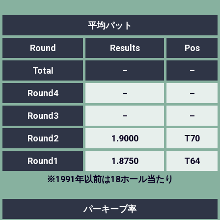
平均パット
Round
Results
Pos
Total
–
–
Round4
–
–
Round3
–
–
Round2
1.9000
T70
Round1
1.8750
T64
※1991年以前は18ホール当たり
パーキープ率