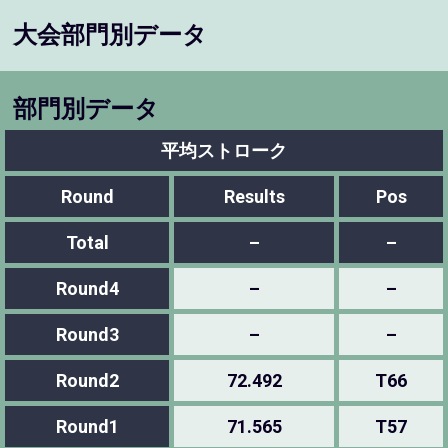
大会部門別データ
部門別データ
平均ストローク
Round
Results
Pos
Total
–
–
Round4
–
–
Round3
–
–
Round2
72.492
T66
Round1
71.565
T57