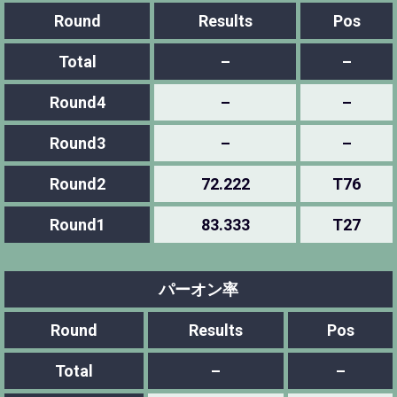
Round
Results
Pos
Total
–
–
Round4
–
–
Round3
–
–
Round2
72.222
T76
Round1
83.333
T27
パーオン率
Round
Results
Pos
Total
–
–