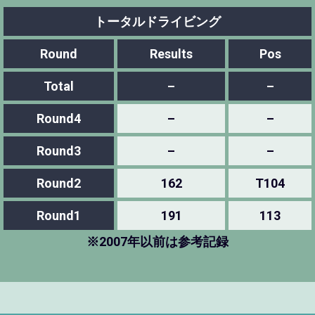
トータルドライビング
Round
Results
Pos
Total
–
–
Round4
–
–
Round3
–
–
Round2
162
T104
Round1
191
113
※2007年以前は参考記録