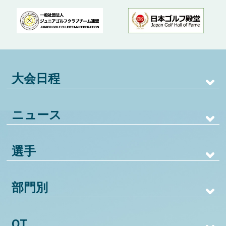
大会日程
ニュース
選手
部門別
QT