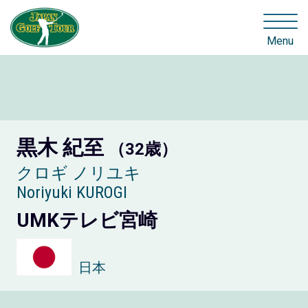
Menu
黒木 紀至
（32歳）
クロギ ノリユキ
Noriyuki KUROGI
UMKテレビ宮崎
日本