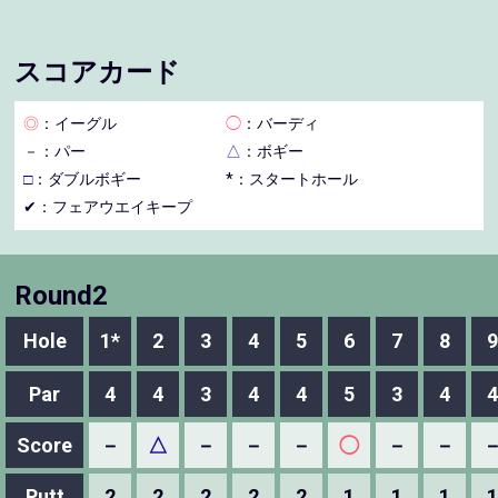
スコアカード
◎
：イーグル
◯
：バーディ
－
：パー
△
：ボギー
□
：ダブルボギー
*：スタートホール
✔：フェアウエイキープ
Round2
Hole
1*
2
3
4
5
6
7
8
9
Par
4
4
3
4
4
5
3
4
4
Score
－
△
－
－
－
◯
－
－
Putt
2
2
2
2
2
1
1
1
1