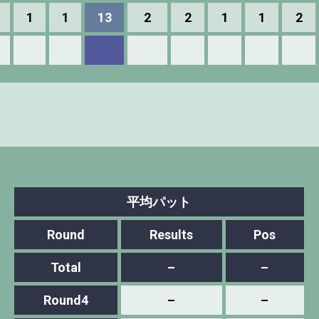
1
1
13
2
2
1
1
2
平均パット
Round
Results
Pos
Total
–
–
Round4
–
–