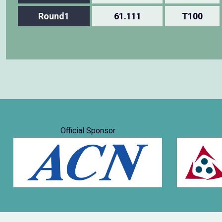
Round1
61.111
T100
Official Sponsor