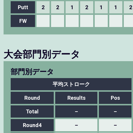
Putt
2
2
1
2
1
1
2
FW
大会部門別データ
部門別データ
平均ストローク
Round
Results
Pos
Total
–
–
Round4
–
–