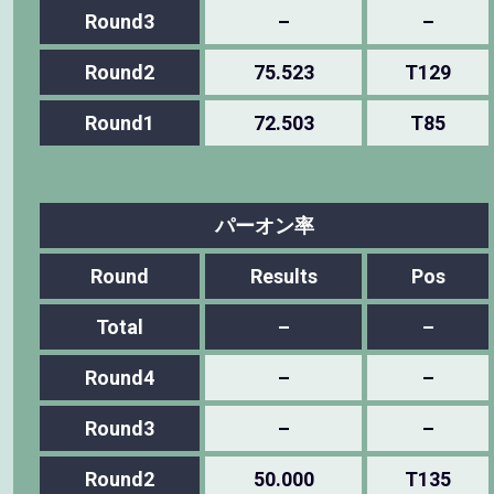
Round3
–
–
Round2
75.523
T129
Round1
72.503
T85
パーオン率
Round
Results
Pos
Total
–
–
Round4
–
–
Round3
–
–
Round2
50.000
T135