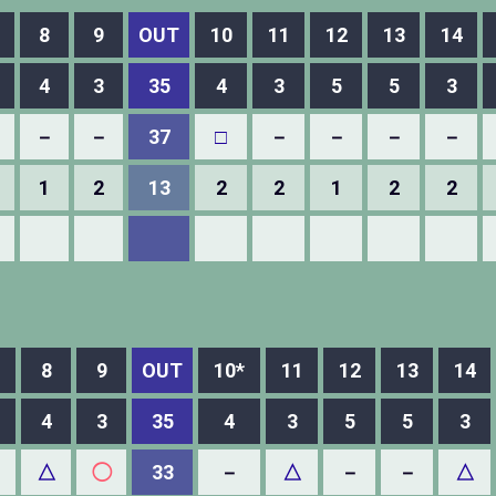
8
9
OUT
10
11
12
13
14
4
3
35
4
3
5
5
3
－
－
37
□
－
－
－
－
1
2
13
2
2
1
2
2
8
9
OUT
10*
11
12
13
14
4
3
35
4
3
5
5
3
－
△
◯
33
－
△
－
－
△