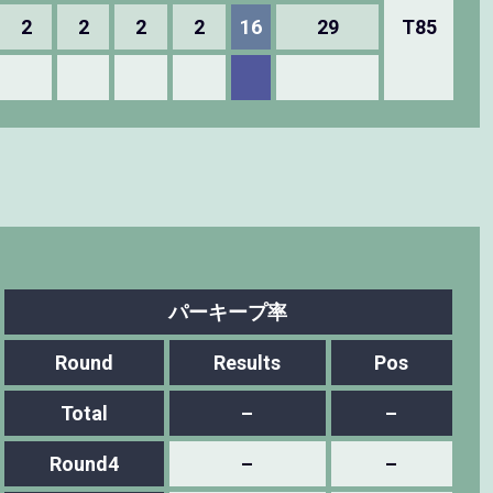
2
2
2
2
16
29
T85
パーキープ率
Round
Results
Pos
Total
–
–
Round4
–
–