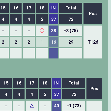
15
16
17
18
IN
Total
Pos
4
4
4
5
37
72
－
－
－
◯
38
+3 (75)
2
2
2
1
16
29
T126
15
16
17
18
IN
Total
Pos
4
4
4
5
37
72
－
－
△
－
40
+1 (73)