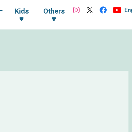
En
ｰ
Kids
Others