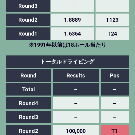
Round3
–
–
Round2
1.8889
T123
Round1
1.6364
T24
※1991年以前は18ホール当たり
トータルドライビング
Round
Results
Pos
Total
–
–
Round4
–
–
Round3
–
–
Round2
100,000
T1