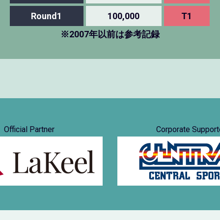
Round1
100,000
T1
※2007年以前は参考記録
Official Partner
Corporate Support