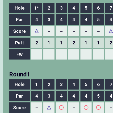
Hole
1*
2
3
4
5
6
7
Par
4
3
4
4
4
5
4
Score
△
－
－
－
－
－
△
Putt
2
1
1
2
1
1
2
FW
Round1
Hole
1
2
3
4
5
6
7
Par
4
3
4
4
4
5
4
Score
－
△
◯
－
◯
◯