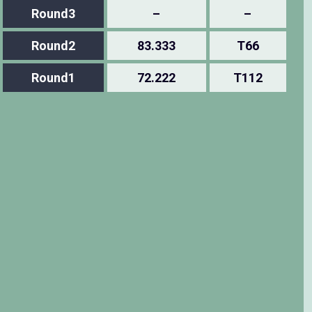
Round3
–
–
Round2
83.333
T66
Round1
72.222
T112