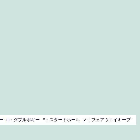
ー
□
：ダブルボギー
*：スタートホール
✔：フェアウエイキープ