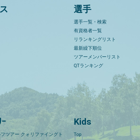
ス
選手
選手一覧・検索
有資格者一覧
リランキングリスト
最新繰下順位
ツアーメンバーリスト
QTランキング
ﾘｰ
Kids
フツアー クォリファイングト
Top