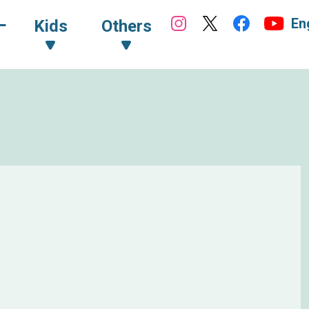
En
ｰ
Kids
Others