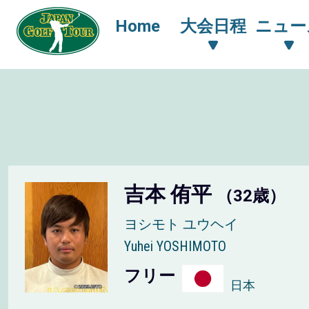
Home
大会日程
ニュー
吉本 侑平
（32歳）
ヨシモト ユウヘイ
Yuhei YOSHIMOTO
フリー
日本