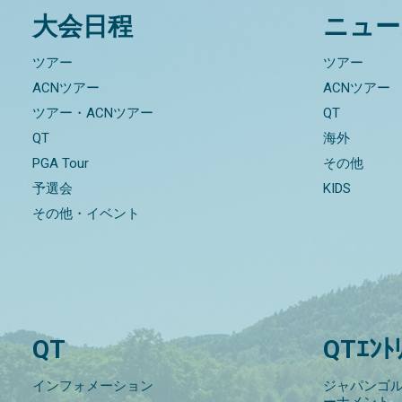
大会日程
ニュー
ツアー
ツアー
ACNツアー
ACNツアー
ツアー・ACNツアー
QT
QT
海外
PGA Tour
その他
予選会
KIDS
その他・イベント
QT
QTｴﾝﾄ
インフォメーション
ジャパンゴル