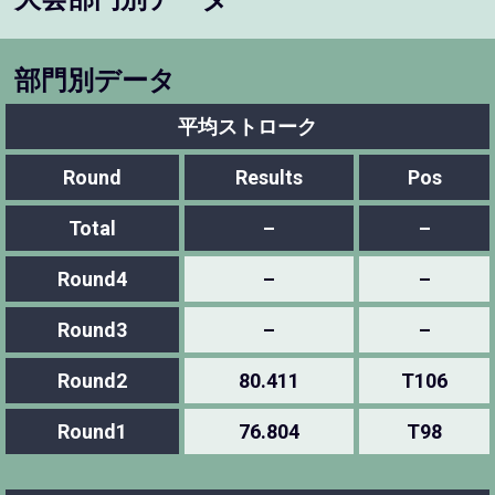
部門別データ
平均ストローク
Round
Results
Pos
Total
–
–
Round4
–
–
Round3
–
–
Round2
80.411
T106
Round1
76.804
T98