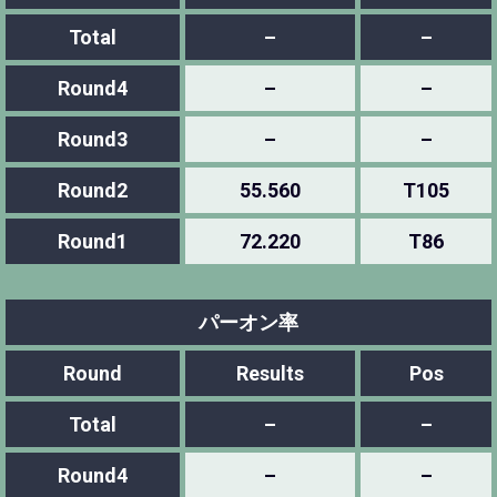
Total
–
–
Round4
–
–
Round3
–
–
Round2
55.560
T105
Round1
72.220
T86
パーオン率
Round
Results
Pos
Total
–
–
Round4
–
–