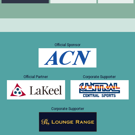
Official Sponsor
Official Partner
Corporate Supporter
Corporate Supporter