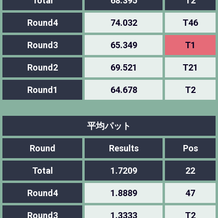
Total
68.395
T2
Round4
74.032
T46
Round3
65.349
T1
Round2
69.521
T21
Round1
64.678
T2
平均パット
Round
Results
Pos
Total
1.7209
22
Round4
1.8889
47
Round3
1.3333
T2