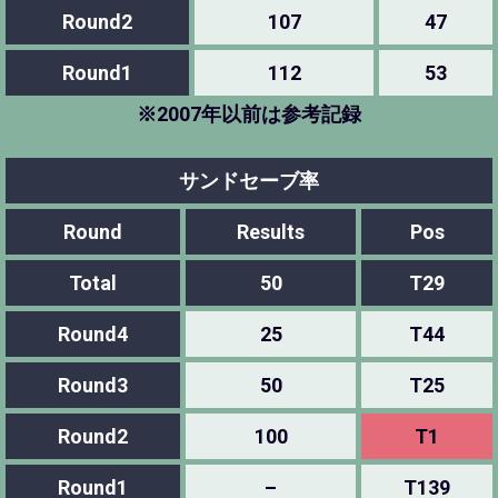
Round2
107
47
Round1
112
53
※2007年以前は参考記録
サンドセーブ率
Round
Results
Pos
Total
50
T29
Round4
25
T44
Round3
50
T25
Round2
100
T1
Round1
–
T139