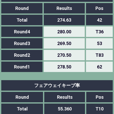
Round
Results
Pos
Total
274.63
42
Round4
280.00
T36
Round3
269.50
53
Round2
270.50
T83
Round1
278.50
62
フェアウェイキープ率
Round
Results
Pos
Total
55.360
T10