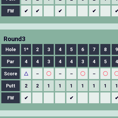
FW
✔
✔
✔
✔
Round3
Hole
1*
2
3
4
5
6
7
8
9
Par
4
4
3
4
4
3
4
5
4
Score
△
－
◯
－
－
◯
－
◯
Putt
2
2
1
1
1
1
1
1
1
FW
✔
✔