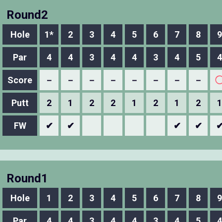
Round2
Hole
1*
2
3
4
5
6
7
8
9
Par
4
4
3
4
4
3
4
5
4
Score
－
－
－
－
－
－
－
－
Putt
2
1
2
2
1
2
1
2
1
FW
✔
✔
✔
✔
Round1
Hole
1
2
3
4
5
6
7
8
9
Par
4
4
3
4
4
3
4
5
4