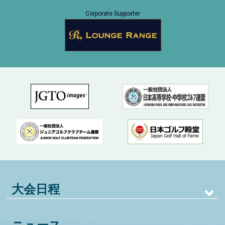
Corporate Supporter
大会日程