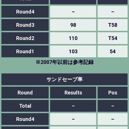
Round4
–
–
Round3
98
T58
Round2
110
T54
Round1
103
54
※2007年以前は参考記録
サンドセーブ率
Round
Results
Pos
Total
–
–
Round4
–
–