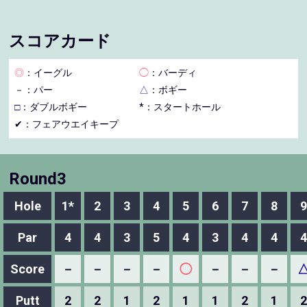
スコアカード
◎
：イーグル
◯
：バーディ
－
：パー
△
：ボギー
□
：ダブルボギー
*：スタートホール
✔：フェアウエイキープ
Round3
Hole
1*
2
3
4
5
6
7
8
9
Par
4
4
3
5
4
3
4
4
4
Score
－
－
－
－
◯
－
－
－
Putt
2
2
1
2
1
1
2
1
2