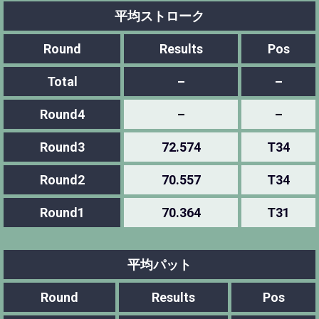
平均ストローク
Round
Results
Pos
Total
–
–
Round4
–
–
Round3
72.574
T34
Round2
70.557
T34
Round1
70.364
T31
平均パット
Round
Results
Pos