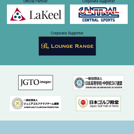
Official Partner
Corporate Supporter
Corporate Supporter