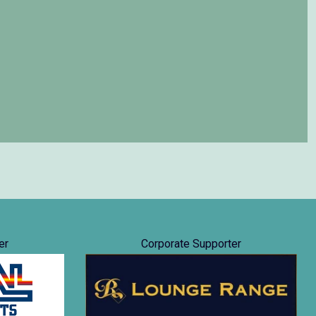
er
Corporate Supporter