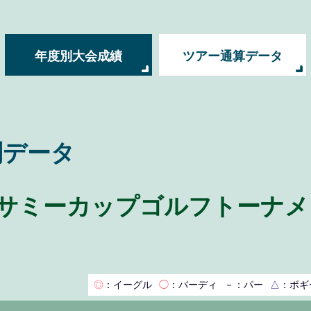
年度別大会成績
ツアー通算データ
別データ
Lセガサミーカップゴルフトーナメン
◎
：イーグル
◯
：バーディ
－
：パー
△
：ボギ