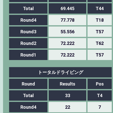
Total
69.445
T44
Round4
77.778
T18
Round3
55.556
T57
Round2
72.222
T62
Round1
72.222
T57
トータルドライビング
Round
Results
Pos
Total
33
T4
Round4
22
7