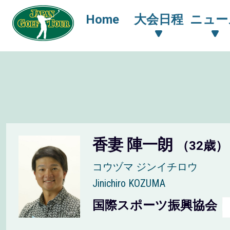
Home
大会日程
ニュー
香妻 陣一朗
（32歳）
コウヅマ ジンイチロウ
Jinichiro KOZUMA
国際スポーツ振興協会