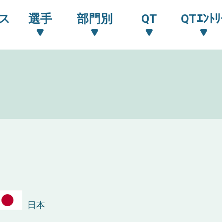
ス
選手
部門別
QT
QTｴﾝﾄﾘ
日本