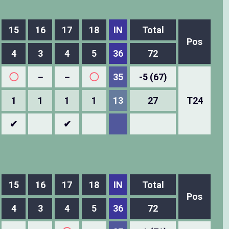
15
16
17
18
IN
Total
Pos
4
3
4
5
36
72
◯
－
－
◯
35
-5 (67)
1
1
1
1
13
27
T24
✔
✔
15
16
17
18
IN
Total
Pos
4
3
4
5
36
72