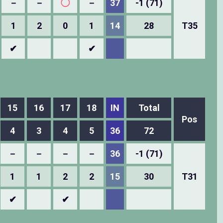
－
－
◯
－
37
-1 (71)
1
2
0
1
14
28
T35
✔
✔
15
16
17
18
IN
Total
Pos
4
3
4
5
36
72
－
－
－
－
36
-1 (71)
1
1
2
2
15
30
T31
✔
✔