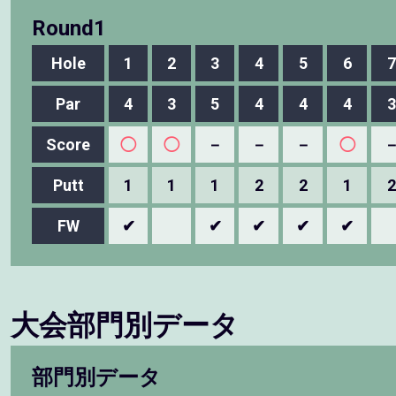
Round1
Hole
1
2
3
4
5
6
7
Par
4
3
5
4
4
4
3
Score
◯
◯
－
－
－
◯
Putt
1
1
1
2
2
1
2
FW
✔
✔
✔
✔
✔
大会部門別データ
部門別データ