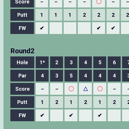
Score
－
－
－
－
◯
－
Putt
1
1
1
2
2
2
2
FW
✔
✔
✔
Round2
Hole
1*
2
3
4
5
6
Par
4
3
5
4
4
4
Score
－
－
◯
△
◯
－
Putt
1
2
1
2
1
2
FW
✔
✔
✔