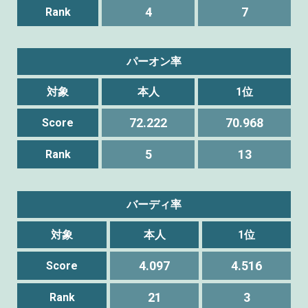
4
7
Rank
パーオン率
対象
本人
1位
72.222
70.968
Score
5
13
Rank
バーディ率
対象
本人
1位
4.097
4.516
Score
21
3
Rank