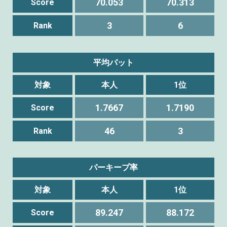
70.053
70.313
Score
3
6
Rank
平均パット
対象
本人
1位
1.7667
1.7190
Score
46
3
Rank
パーキープ率
対象
本人
1位
89.247
88.172
Score