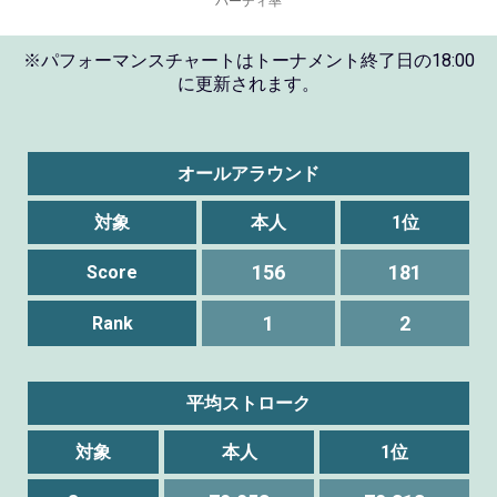
※パフォーマンスチャートはトーナメント終了日の18:00
に更新されます。
オールアラウンド
対象
本人
1位
156
181
Score
1
2
Rank
平均ストローク
対象
本人
1位