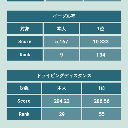
イーグル率
対象
本人
1位
5.167
10.333
Score
9
T34
Rank
ドライビングディスタンス
対象
本人
1位
294.22
286.56
Score
29
55
Rank