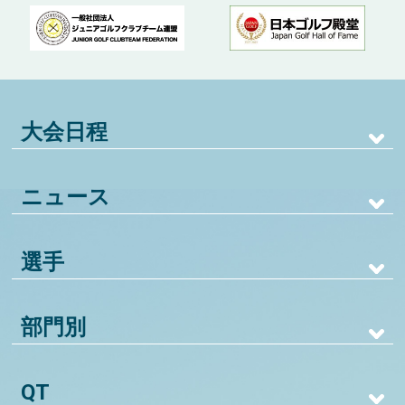
大会日程
ニュース
選手
部門別
QT