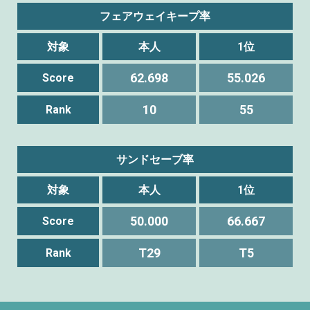
フェアウェイキープ率
対象
本人
1位
62.698
55.026
Score
10
55
Rank
サンドセーブ率
対象
本人
1位
50.000
66.667
Score
T29
T5
Rank