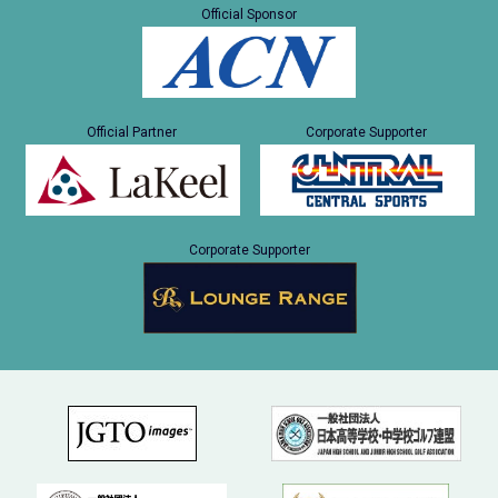
Official Sponsor
Official Partner
Corporate Supporter
Corporate Supporter