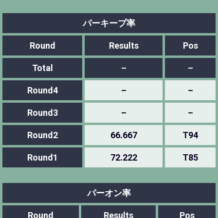
パーキープ率
Round
Results
Pos
Total
–
–
Round4
–
–
Round3
–
–
Round2
66.667
T94
Round1
72.222
T85
パーオン率
Round
Results
Pos