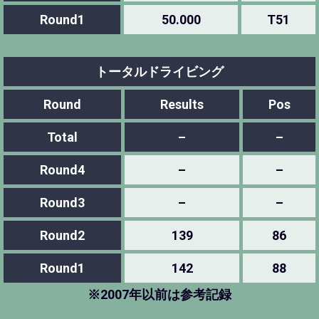
Round1
50.000
T51
トータルドライビング
Round
Results
Pos
Total
–
–
Round4
–
–
Round3
–
–
Round2
139
86
Round1
142
88
※2007年以前は参考記録