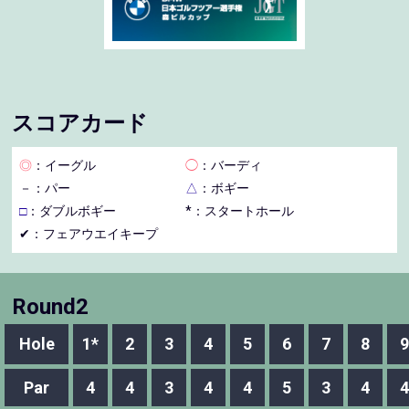
スコアカード
◎
：イーグル
◯
：バーディ
－
：パー
△
：ボギー
□
：ダブルボギー
*：スタートホール
✔：フェアウエイキープ
Round2
Hole
1*
2
3
4
5
6
7
8
9
Par
4
4
3
4
4
5
3
4
4