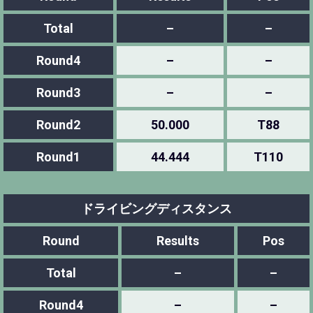
Total
–
–
Round4
–
–
Round3
–
–
Round2
50.000
T88
Round1
44.444
T110
ドライビングディスタンス
Round
Results
Pos
Total
–
–
Round4
–
–