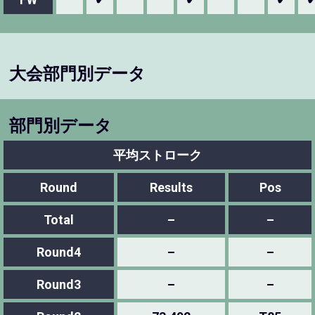
大会部門別データ
部門別データ
平均ストローク
Round
Results
Pos
Total
–
–
Round4
–
–
Round3
–
–