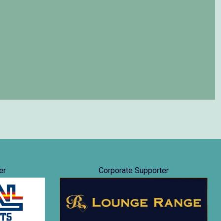
er
Corporate Supporter