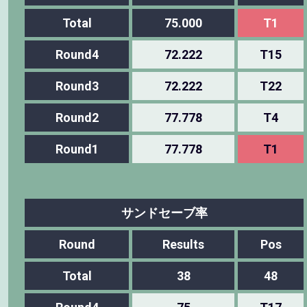
Total
75.000
T1
Round4
72.222
T15
Round3
72.222
T22
Round2
77.778
T4
Round1
77.778
T1
サンドセーブ率
Round
Results
Pos
Total
38
48