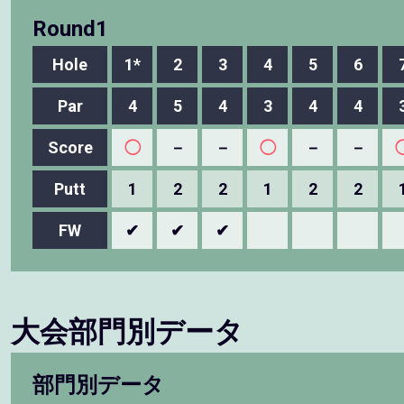
Round1
Hole
1*
2
3
4
5
6
Par
4
5
4
3
4
4
Score
◯
－
－
◯
－
－
Putt
1
2
2
1
2
2
FW
✔
✔
✔
大会部門別データ
部門別データ