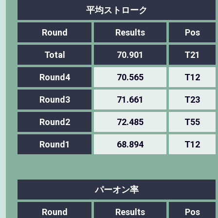
平均ストローク
Round
Results
Pos
Total
70.901
T21
Round4
70.565
T12
Round3
71.661
T23
Round2
72.485
T55
Round1
68.894
T12
パーオン率
Round
Results
Pos