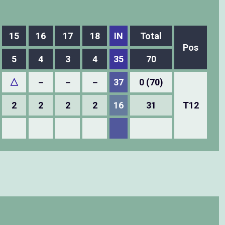
15
16
17
18
IN
Total
Pos
5
4
3
4
35
70
△
－
－
－
37
0 (70)
2
2
2
2
16
31
T12