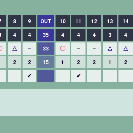
7
8
9
OUT
10
11
12
13
14
3
4
4
35
4
4
4
3
4
◯
△
－
33
◯
－
－
△
△
1
2
2
15
1
2
2
1
2
✔
✔