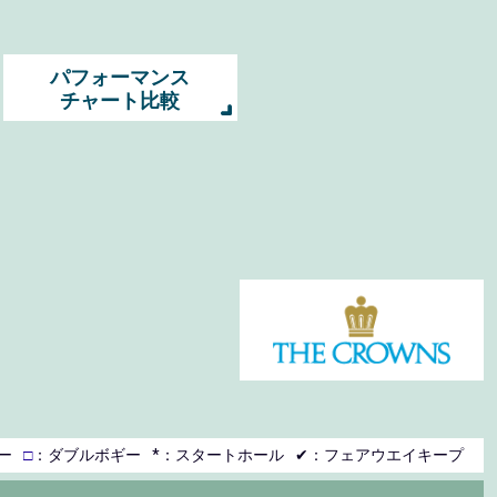
パフォーマンス
チャート比較
ー
□
：ダブルボギー
*：スタートホール
✔：フェアウエイキープ