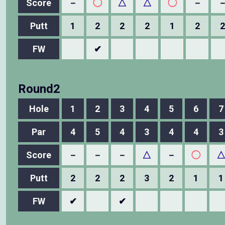
Score
－
◯
△
△
◯
－
Putt
1
2
2
2
1
2
2
FW
✔
Round2
Hole
1
2
3
4
5
6
7
Par
4
5
4
3
4
4
3
Score
－
－
－
△
－
◯
Putt
2
2
2
3
2
1
1
FW
✔
✔