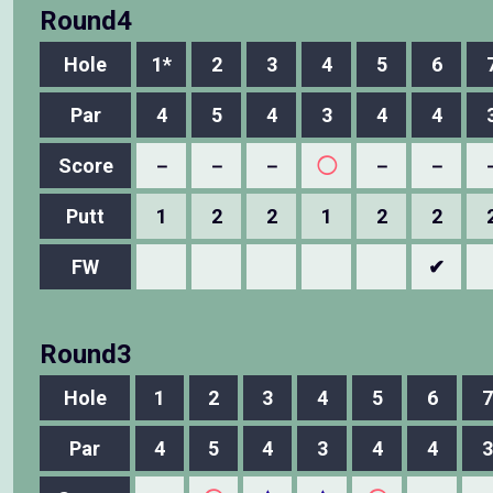
Round4
Hole
1*
2
3
4
5
6
Par
4
5
4
3
4
4
Score
－
－
－
◯
－
－
Putt
1
2
2
1
2
2
FW
✔
Round3
Hole
1
2
3
4
5
6
7
Par
4
5
4
3
4
4
3