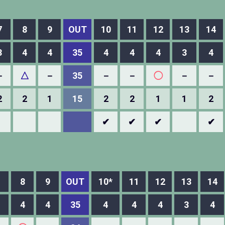
7
8
9
OUT
10
11
12
13
14
3
4
4
35
4
4
4
3
4
－
△
－
35
－
－
◯
－
－
2
2
1
15
2
2
1
1
2
✔
✔
✔
✔
8
9
OUT
10*
11
12
13
14
4
4
35
4
4
4
3
4