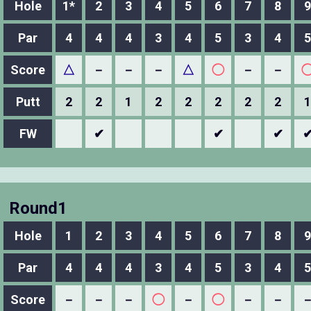
Hole
1*
2
3
4
5
6
7
8
9
Par
4
4
4
3
4
5
3
4
5
Score
△
－
－
－
△
◯
－
－
Putt
2
2
1
2
2
2
2
2
1
FW
✔
✔
✔
Round1
Hole
1
2
3
4
5
6
7
8
9
Par
4
4
4
3
4
5
3
4
5
Score
－
－
－
◯
－
◯
－
－