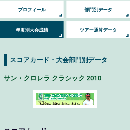
プロフィール
部門別データ
年度別大会成績
ツアー通算データ
スコアカード・大会部門別データ
サン・クロレラ クラシック 2010