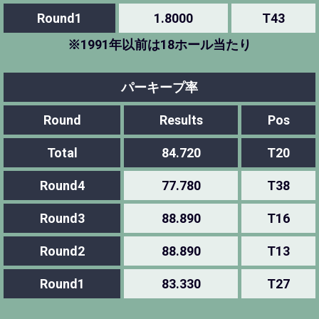
Round1
1.8000
T43
※1991年以前は18ホール当たり
パーキープ率
Round
Results
Pos
Total
84.720
T20
Round4
77.780
T38
Round3
88.890
T16
Round2
88.890
T13
Round1
83.330
T27