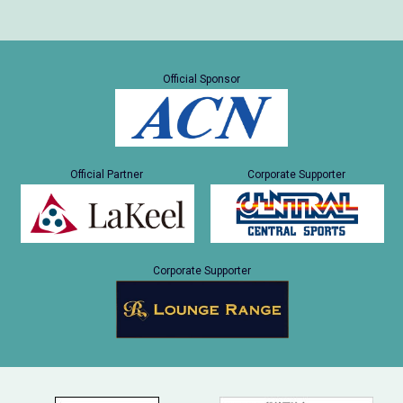
Official Sponsor
Official Partner
Corporate Supporter
Corporate Supporter