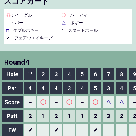
スコアカード
◎
：イーグル
◯
：バーディ
－
：パー
△
：ボギー
□
：ダブルボギー
*：スタートホール
✔：フェアウエイキープ
Round4
Hole
1*
2
3
4
5
6
7
8
9
Par
4
4
4
3
4
5
3
4
5
Score
－
◯
－
◯
－
◯
△
△
Putt
2
1
2
1
1
2
3
2
2
FW
✔
✔
✔