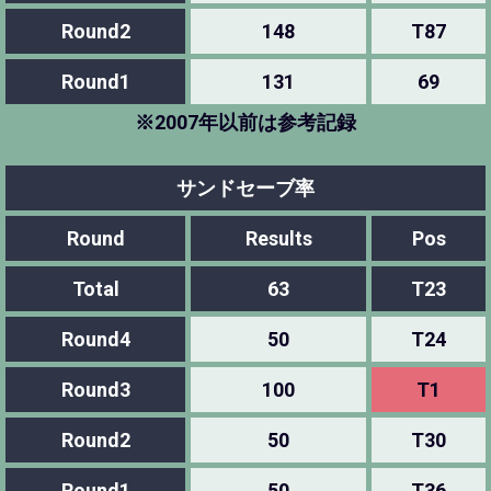
Round2
148
T87
Round1
131
69
※2007年以前は参考記録
サンドセーブ率
Round
Results
Pos
Total
63
T23
Round4
50
T24
Round3
100
T1
Round2
50
T30
Round1
50
T36