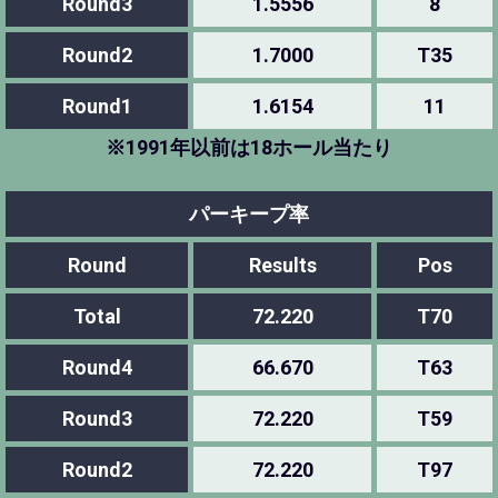
Round3
1.5556
8
Round2
1.7000
T35
Round1
1.6154
11
※1991年以前は18ホール当たり
パーキープ率
Round
Results
Pos
Total
72.220
T70
Round4
66.670
T63
Round3
72.220
T59
Round2
72.220
T97