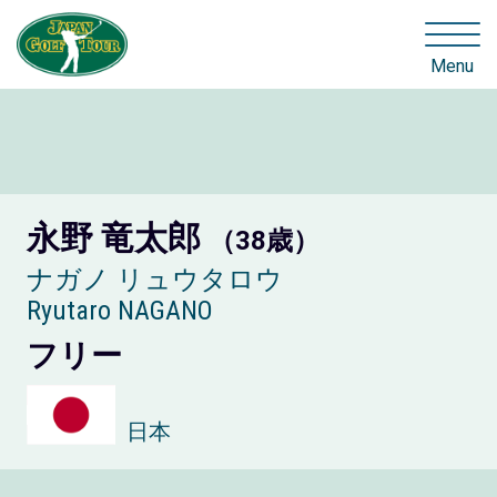
Menu
永野 竜太郎
（38歳）
ナガノ リュウタロウ
Ryutaro NAGANO
フリー
日本