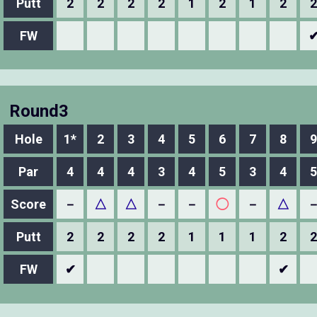
Putt
2
2
2
2
1
2
1
2
2
FW
Round3
Hole
1*
2
3
4
5
6
7
8
9
Par
4
4
4
3
4
5
3
4
5
Score
－
△
△
－
－
◯
－
△
Putt
2
2
2
2
1
1
1
2
2
FW
✔
✔