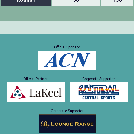
Official Sponsor
Official Partner
Corporate Supporter
Corporate Supporter