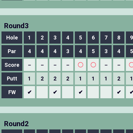
Round3
Hole
1
2
3
4
5
6
7
8
9
Par
4
4
4
3
4
5
3
4
5
Score
－
－
－
－
◯
◯
－
－
Putt
1
2
2
2
1
1
1
2
1
FW
✔
✔
✔
✔
Round2