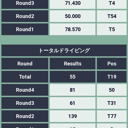
Round3
71.430
T4
Round2
50.000
T54
Round1
78.570
T5
トータルドライビング
Round
Results
Pos
Total
55
T19
Round4
81
50
Round3
61
T31
Round2
139
T77