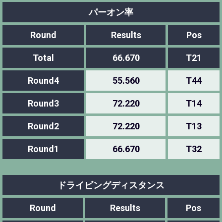
パーオン率
Round
Results
Pos
Total
66.670
T21
Round4
55.560
T44
Round3
72.220
T14
Round2
72.220
T13
Round1
66.670
T32
ドライビングディスタンス
Round
Results
Pos