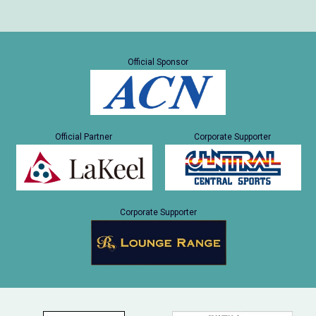
Official Sponsor
Official Partner
Corporate Supporter
Corporate Supporter