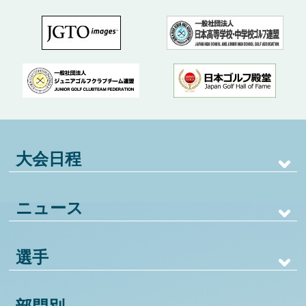
大会日程
ニュース
選手