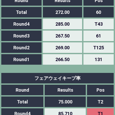
Round
Results
Pos
Total
272.00
60
Round4
285.00
T43
Round3
267.50
61
Round2
269.00
T125
Round1
266.50
131
フェアウェイキープ率
Round
Results
Pos
Total
75.000
T2
Round4
85.710
T1