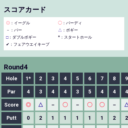
スコアカード
◎
：イーグル
◯
：バーディ
－
：パー
△
：ボギー
□
：ダブルボギー
*：スタートホール
✔：フェアウエイキープ
Round4
Hole
1*
2
3
4
5
6
7
8
9
Par
4
3
4
4
3
5
4
4
4
Score
◎
△
－
◯
－
◯
◯
－
Putt
0
2
1
1
1
1
1
2
2