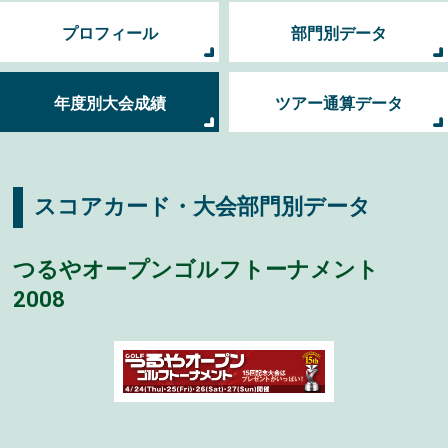
プロフィール
部門別データ
年度別大会成績
ツアー通算データ
スコアカード・大会部門別データ
つるやオープンゴルフトーナメント
2008