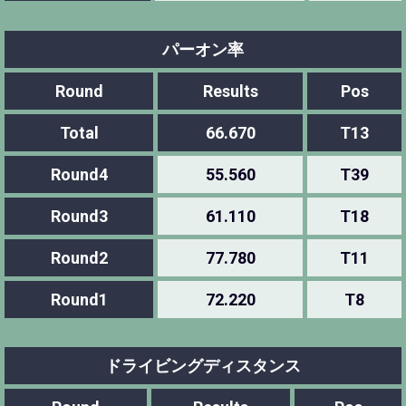
パーオン率
Round
Results
Pos
Total
66.670
T13
Round4
55.560
T39
Round3
61.110
T18
Round2
77.780
T11
Round1
72.220
T8
ドライビングディスタンス