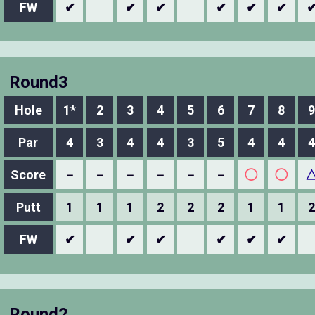
FW
✔
✔
✔
✔
✔
✔
Round3
Hole
1*
2
3
4
5
6
7
8
9
Par
4
3
4
4
3
5
4
4
4
Score
－
－
－
－
－
－
◯
◯
Putt
1
1
1
2
2
2
1
1
2
FW
✔
✔
✔
✔
✔
✔
Round2