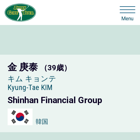
Menu
金 庚泰
（39歳）
キム キョンテ
Kyung-Tae KIM
Shinhan Financial Group
韓国