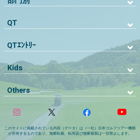
部門別
QT
QTｴﾝﾄﾘｰ
Kids
Others
このサイトに掲載されている内容（データ）は（一社）日本ゴルフツアー機構
が所有するものであり、無断転載、転用及び無断複製は一切禁止します。