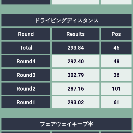
ドライビングディスタンス
Round
Results
Pos
Total
293.84
46
Round4
292.40
48
Round3
302.79
36
Round2
287.16
101
Round1
293.02
61
フェアウェイキープ率