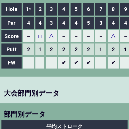
Hole
1*
2
3
4
5
6
7
8
9
Par
4
4
3
4
4
5
3
4
4
Score
－
□
△
－
－
－
－
△
－
Putt
2
1
2
2
2
2
1
2
1
FW
✔
✔
✔
✔
大会部門別データ
部門別データ
平均ストローク