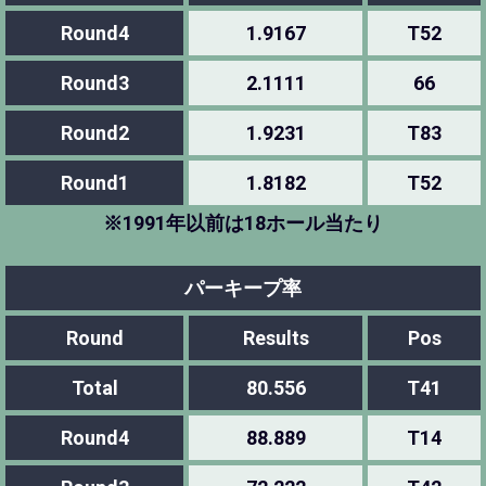
Round4
1.9167
T52
Round3
2.1111
66
Round2
1.9231
T83
Round1
1.8182
T52
※1991年以前は18ホール当たり
パーキープ率
Round
Results
Pos
Total
80.556
T41
Round4
88.889
T14