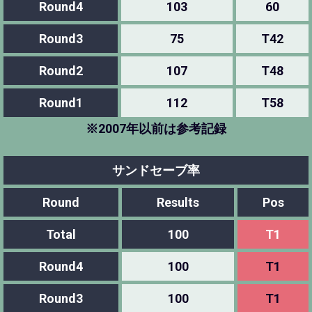
Round4
103
60
Round3
75
T42
Round2
107
T48
Round1
112
T58
※2007年以前は参考記録
サンドセーブ率
Round
Results
Pos
Total
100
T1
Round4
100
T1
Round3
100
T1