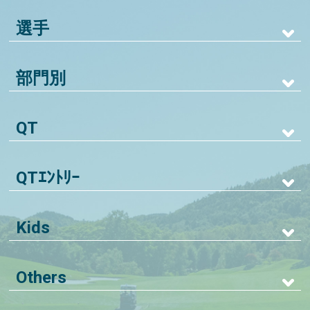
選手
部門別
QT
QTｴﾝﾄﾘｰ
Kids
Others