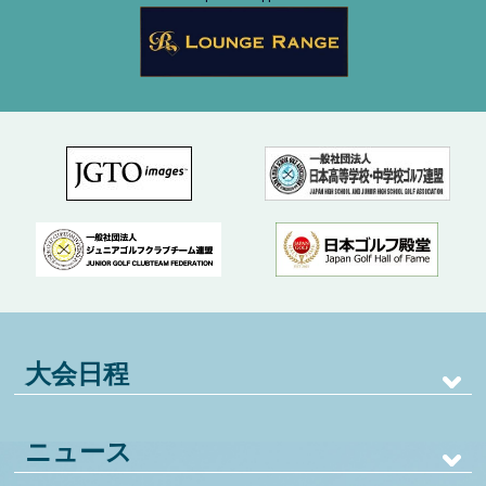
大会日程
ニュース