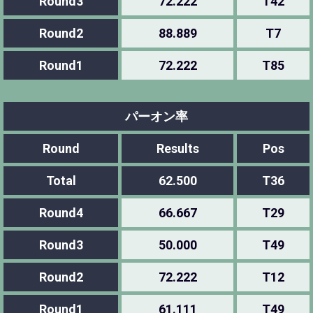
Round3
72.222
T42
Round2
88.889
T7
Round1
72.222
T85
パーオン率
Round
Results
Pos
Total
62.500
T36
Round4
66.667
T29
Round3
50.000
T49
Round2
72.222
T12
Round1
61.111
T49