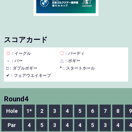
スコアカード
◎
：イーグル
◯
：バーディ
－
：パー
△
：ボギー
□
：ダブルボギー
*：スタートホール
✔：フェアウエイキープ
Round4
Hole
1*
2
3
4
5
6
7
8
9
Par
4
5
3
4
4
5
3
4
4