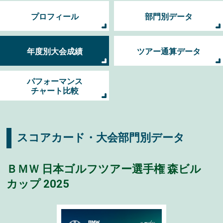
プロフィール
部門別データ
年度別大会成績
ツアー通算データ
パフォーマンス
チャート比較
スコアカード・大会部門別データ
ＢＭＷ 日本ゴルフツアー選手権 森ビル
カップ 2025