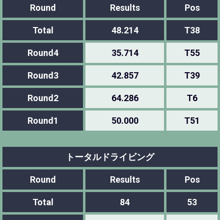
Round
Results
Pos
Total
48.214
T38
Round4
35.714
T55
Round3
42.857
T39
Round2
64.286
T6
Round1
50.000
T51
トータルドライビング
Round
Results
Pos
Total
84
53