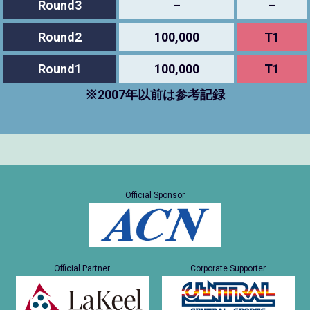
Round3
–
–
Round2
100,000
T1
Round1
100,000
T1
※2007年以前は参考記録
Official Sponsor
Official Partner
Corporate Supporter