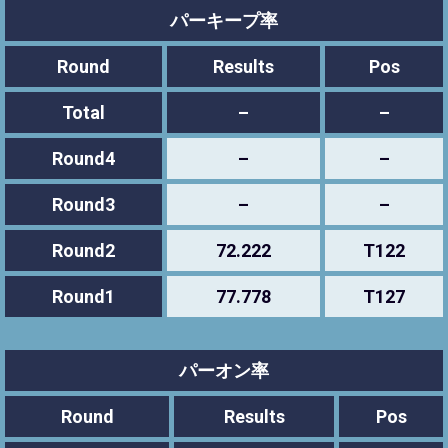
パーキープ率
Round
Results
Pos
Total
–
–
Round4
–
–
Round3
–
–
Round2
72.222
T122
Round1
77.778
T127
パーオン率
Round
Results
Pos