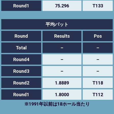
Round1
75.296
T133
平均パット
Round
Results
Pos
Total
–
–
Round4
–
–
Round3
–
–
Round2
1.8889
T118
Round1
1.8000
T112
※1991年以前は18ホール当たり