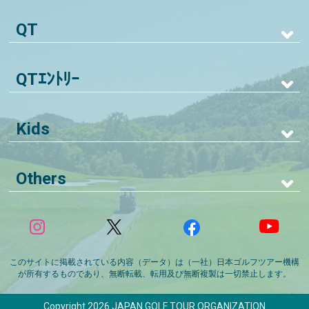
QT
QTｴﾝﾄﾘｰ
Kids
Others
このサイトに掲載されている内容（データ）は（一社）日本ゴルフツアー機構
が所有するものであり、無断転載、転用及び無断複製は一切禁止します。
Copyright 2026 JAPAN GOLF TOUR ORGANIZATION