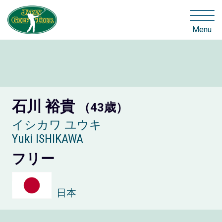
Menu
石川 裕貴
（43歳）
イシカワ ユウキ
Yuki ISHIKAWA
フリー
日本