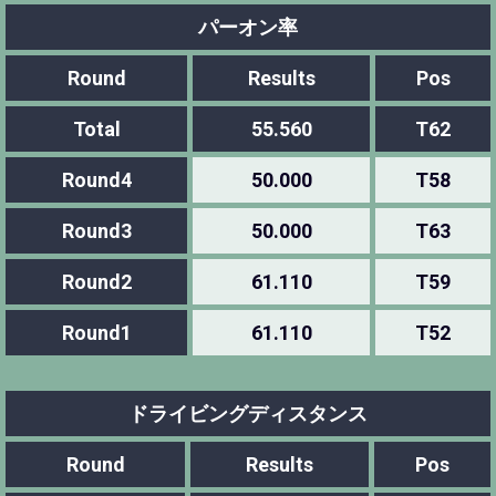
パーオン率
Round
Results
Pos
Total
55.560
T62
Round4
50.000
T58
Round3
50.000
T63
Round2
61.110
T59
Round1
61.110
T52
ドライビングディスタンス
Round
Results
Pos