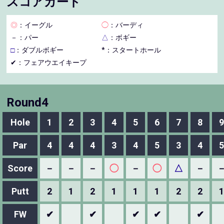
スコアカード
◎
：イーグル
◯
：バーディ
－
：パー
△
：ボギー
□
：ダブルボギー
*：スタートホール
✔：フェアウエイキープ
Round4
Hole
1
2
3
4
5
6
7
8
9
Par
4
4
4
3
4
5
3
4
5
Score
－
－
－
◯
－
◯
△
－
Putt
2
1
2
1
1
1
2
2
1
FW
✔
✔
✔
✔
✔