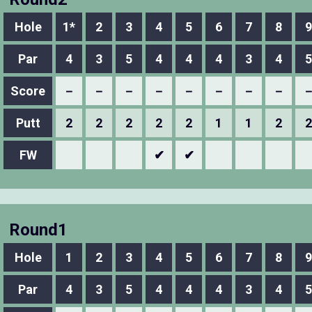
Hole
1*
2
3
4
5
6
7
8
9
Par
4
3
5
4
4
4
3
4
5
Score
－
－
－
－
－
－
－
－
Putt
2
2
2
2
2
1
1
2
2
FW
✔
✔
Round1
Hole
1
2
3
4
5
6
7
8
9
Par
4
3
5
4
4
4
3
4
5