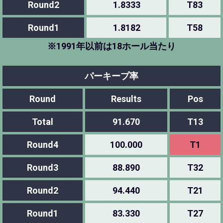
Round2
1.8333
T83
Round1
1.8182
T58
※1991年以前は18ホール当たり
パーキープ率
Round
Results
Pos
Total
91.670
T13
Round4
100.000
T1
Round3
88.890
T32
Round2
94.440
T21
Round1
83.330
T27