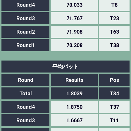
Round4
70.033
T8
Round3
71.767
T23
Round2
71.908
T63
Round1
70.208
T38
平均パット
Round
Results
Pos
Total
1.8039
T34
Round4
1.8750
T37
Round3
1.6667
T11