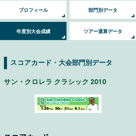
プロフィール
部門別データ
年度別大会成績
ツアー通算データ
スコアカード・大会部門別データ
サン・クロレラ クラシック 2010