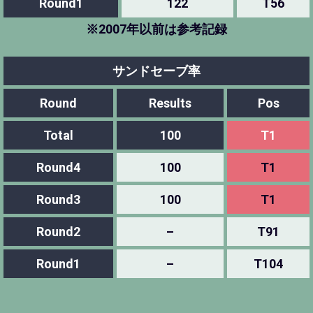
Round1
122
T56
※2007年以前は参考記録
サンドセーブ率
Round
Results
Pos
Total
100
T1
Round4
100
T1
Round3
100
T1
Round2
–
T91
Round1
–
T104