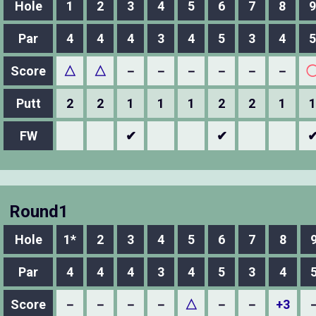
Hole
1
2
3
4
5
6
7
8
9
Par
4
4
4
3
4
5
3
4
5
Score
△
△
－
－
－
－
－
－
Putt
2
2
1
1
1
2
2
1
1
FW
✔
✔
Round1
Hole
1*
2
3
4
5
6
7
8
Par
4
4
4
3
4
5
3
4
Score
－
－
－
－
△
－
－
+3