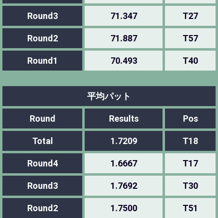
Round3
71.347
T27
Round2
71.887
T57
Round1
70.493
T40
平均パット
Round
Results
Pos
Total
1.7209
T18
Round4
1.6667
T17
Round3
1.7692
T30
Round2
1.7500
T51