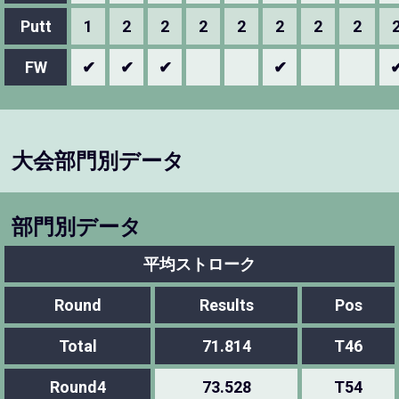
Putt
1
2
2
2
2
2
2
2
FW
✔
✔
✔
✔
大会部門別データ
部門別データ
平均ストローク
Round
Results
Pos
Total
71.814
T46
Round4
73.528
T54