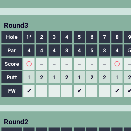
Round3
Hole
1*
2
3
4
5
6
7
8
9
Par
4
4
4
3
4
5
3
4
5
Score
◯
－
－
－
－
－
－
◯
Putt
1
2
1
2
1
2
2
1
2
FW
✔
✔
✔
Round2