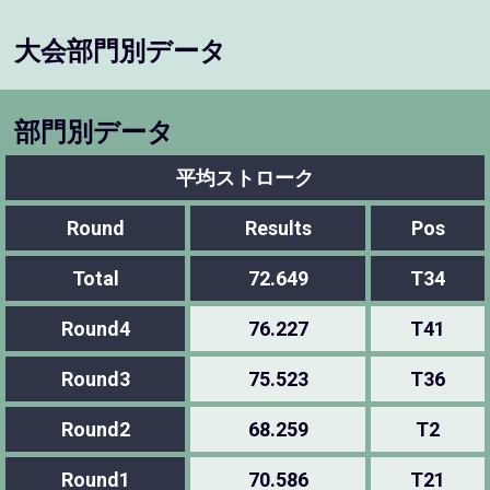
大会部門別データ
部門別データ
平均ストローク
Round
Results
Pos
Total
72.649
T34
Round4
76.227
T41
Round3
75.523
T36
Round2
68.259
T2
Round1
70.586
T21