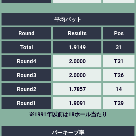
平均パット
Round
Results
Pos
Total
1.9149
31
Round4
2.0000
T31
Round3
2.0000
T26
Round2
1.7857
14
Round1
1.9091
T29
※1991年以前は18ホール当たり
パーキープ率