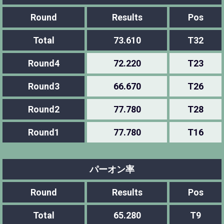
Round
Results
Pos
Total
73.610
T32
Round4
72.220
T23
Round3
66.670
T26
Round2
77.780
T28
Round1
77.780
T16
パーオン率
Round
Results
Pos
Total
65.280
T9