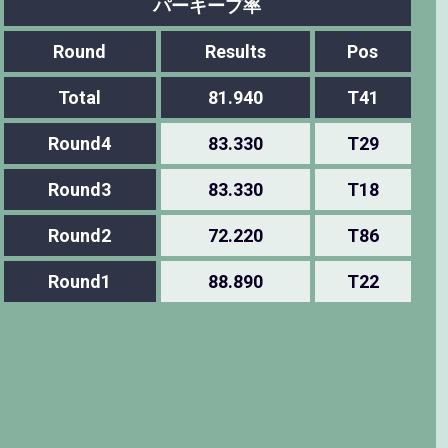
パーキープ率
Round
Results
Pos
Total
81.940
T41
Round4
83.330
T29
Round3
83.330
T18
Round2
72.220
T86
Round1
88.890
T22