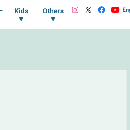
En
ｰ
Kids
Others