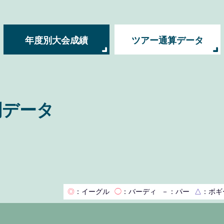
年度別大会成績
ツアー通算データ
別データ
◎
：イーグル
◯
：バーディ
－
：パー
△
：ボギ