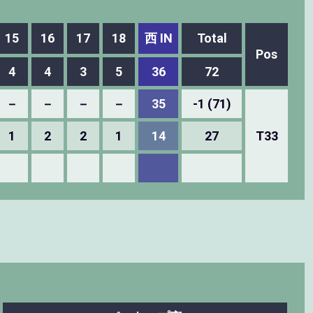
15
16
17
18
西 IN
Total
Pos
4
4
3
5
36
72
－
－
－
－
35
-1 (71)
1
2
2
1
14
27
T33