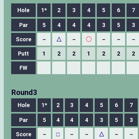
Hole
1*
2
3
4
5
6
7
Par
5
4
4
4
3
5
3
Score
－
△
－
◯
－
－
－
Putt
1
2
2
1
2
2
2
FW
Round3
Hole
1*
2
3
4
5
6
7
Par
5
4
4
4
3
5
3
Score
－
□
－
－
△
－
－