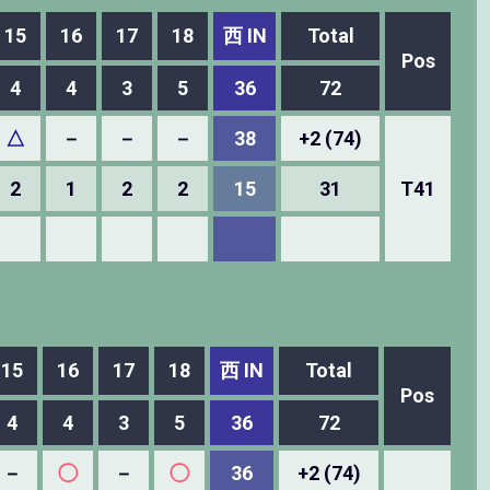
15
16
17
18
西 IN
Total
Pos
4
4
3
5
36
72
△
－
－
－
38
+2 (74)
2
1
2
2
15
31
T41
15
16
17
18
西 IN
Total
Pos
4
4
3
5
36
72
－
◯
－
◯
36
+2 (74)