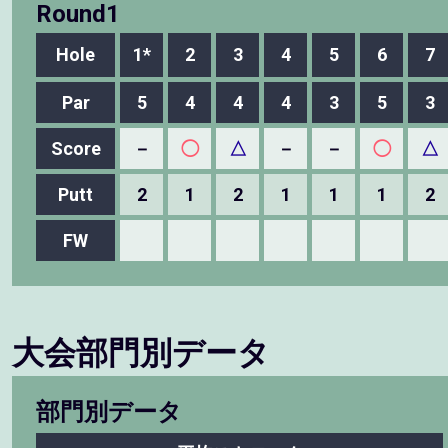
Round1
Hole
1*
2
3
4
5
6
7
Par
5
4
4
4
3
5
3
Score
－
◯
△
－
－
◯
△
Putt
2
1
2
1
1
1
2
FW
大会部門別データ
部門別データ