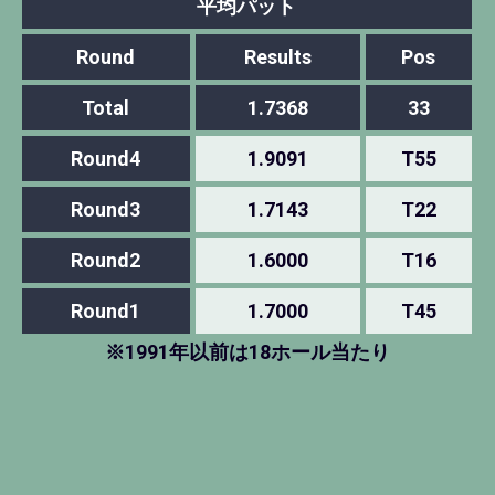
平均パット
Round
Results
Pos
Total
1.7368
33
Round4
1.9091
T55
Round3
1.7143
T22
Round2
1.6000
T16
Round1
1.7000
T45
※1991年以前は18ホール当たり