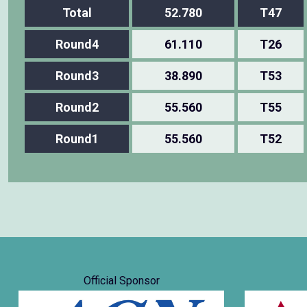
Total
52.780
T47
Round4
61.110
T26
Round3
38.890
T53
Round2
55.560
T55
Round1
55.560
T52
Official Sponsor