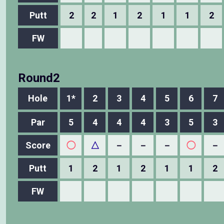
Putt
2
2
1
2
1
1
2
FW
Round2
Hole
1*
2
3
4
5
6
7
Par
5
4
4
4
3
5
3
Score
◯
△
－
－
－
◯
－
Putt
1
2
1
2
1
1
2
FW