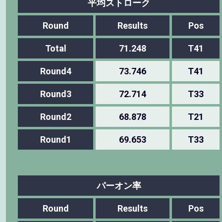
平均ストローク
Round
Results
Pos
Total
71.248
T41
Round4
73.746
T41
Round3
72.714
T33
Round2
68.878
T21
Round1
69.653
T33
パーオン率
Round
Results
Pos