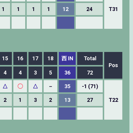
1
1
1
1
12
24
T31
15
16
17
18
西 IN
Total
Pos
4
4
3
5
36
72
△
◯
△
－
35
-1 (71)
2
1
3
2
13
27
T22