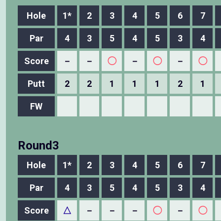
Hole
1*
2
3
4
5
6
7
Par
4
3
5
4
5
3
4
Score
－
－
◯
－
◯
－
◯
Putt
2
2
1
1
1
2
1
FW
Round3
Hole
1*
2
3
4
5
6
7
Par
4
3
5
4
5
3
4
Score
△
－
－
－
◯
－
◯