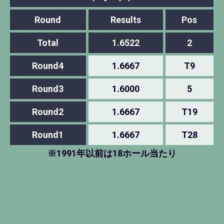
Round
Results
Pos
Total
1.6522
2
Round4
1.6667
T9
Round3
1.6000
5
Round2
1.6667
T19
Round1
1.6667
T28
※1991年以前は18ホール当たり