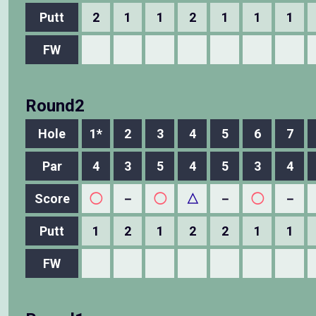
Putt
2
1
1
2
1
1
1
FW
Round2
Hole
1*
2
3
4
5
6
7
Par
4
3
5
4
5
3
4
Score
◯
－
◯
△
－
◯
－
Putt
1
2
1
2
2
1
1
FW