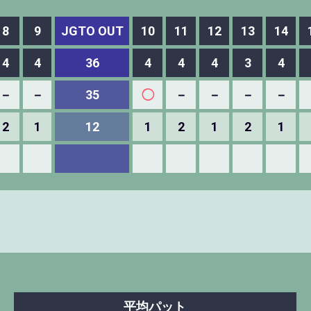
8
9
JGTO OUT
10
11
12
13
14
4
4
36
4
4
4
3
4
－
－
35
◯
－
－
－
－
2
1
12
1
2
1
2
1
平均パット