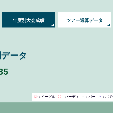
年度別大会成績
ツアー通算データ
別データ
85
◎
：イーグル
◯
：バーディ
－
：パー
△
：ボギ