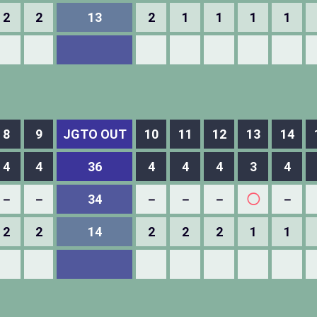
2
2
13
2
1
1
1
1
8
9
JGTO OUT
10
11
12
13
14
4
4
36
4
4
4
3
4
－
－
34
－
－
－
◯
－
2
2
14
2
2
2
1
1