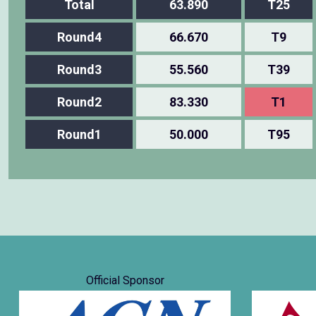
Total
63.890
T25
Round4
66.670
T9
Round3
55.560
T39
Round2
83.330
T1
Round1
50.000
T95
Official Sponsor