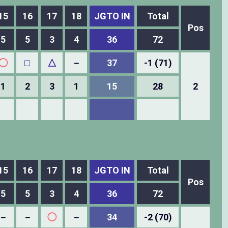
15
16
17
18
JGTO IN
Total
Pos
5
5
3
4
36
72
◯
□
△
－
37
-1 (71)
1
2
3
1
15
28
2
15
16
17
18
JGTO IN
Total
Pos
5
5
3
4
36
72
－
－
◯
－
34
-2 (70)