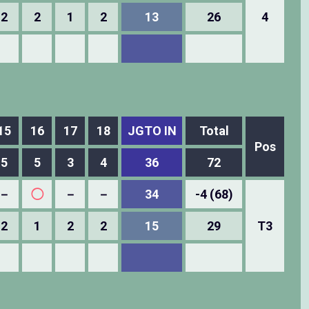
2
2
1
2
13
26
4
15
16
17
18
JGTO IN
Total
Pos
5
5
3
4
36
72
－
◯
－
－
34
-4 (68)
2
1
2
2
15
29
T3