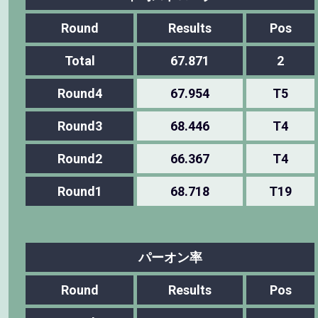
Round
Results
Pos
Total
67.871
2
Round4
67.954
T5
Round3
68.446
T4
Round2
66.367
T4
Round1
68.718
T19
パーオン率
Round
Results
Pos