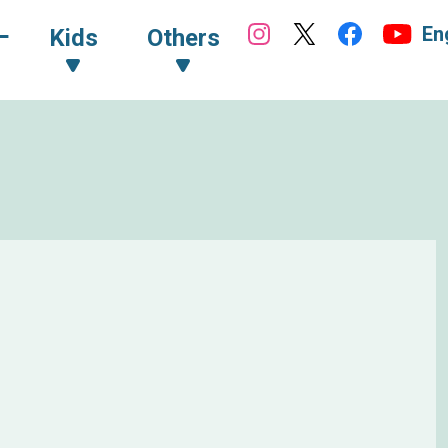
En
ｰ
Kids
Others