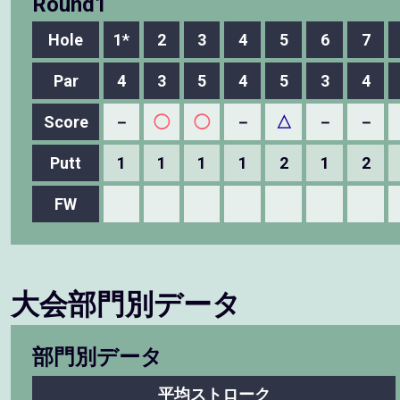
Round1
Hole
1*
2
3
4
5
6
7
Par
4
3
5
4
5
3
4
Score
－
◯
◯
－
△
－
－
Putt
1
1
1
1
2
1
2
FW
大会部門別データ
部門別データ
平均ストローク