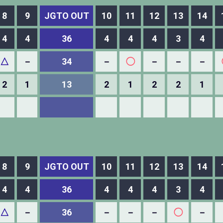
8
9
JGTO OUT
10
11
12
13
14
4
4
36
4
4
4
3
4
△
－
34
－
◯
－
－
－
2
1
13
2
1
2
2
1
8
9
JGTO OUT
10
11
12
13
14
4
4
36
4
4
4
3
4
△
－
36
－
－
－
◯
－