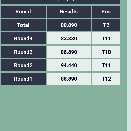
Round
Results
Pos
Total
88.890
T2
Round4
83.330
T11
Round3
88.890
T10
Round2
94.440
T11
Round1
88.890
T12