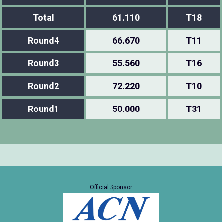
Total
61.110
T18
Round4
66.670
T11
Round3
55.560
T16
Round2
72.220
T10
Round1
50.000
T31
Official Sponsor