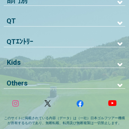
部門別
QT
QTｴﾝﾄﾘｰ
Kids
Others
このサイトに掲載されている内容（データ）は（一社）日本ゴルフツアー機構
が所有するものであり、無断転載、転用及び無断複製は一切禁止します。