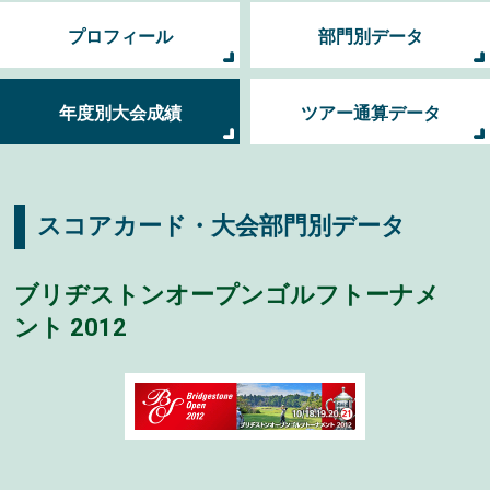
プロフィール
部門別データ
年度別大会成績
ツアー通算データ
スコアカード・大会部門別データ
ブリヂストンオープンゴルフトーナメ
ント 2012