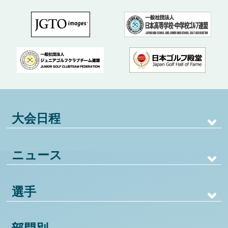
大会日程
ニュース
選手