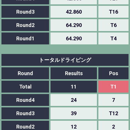
Round3
42.860
T16
Round2
64.290
T6
Round1
64.290
T4
トータルドライビング
Round
Results
Pos
Total
11
T1
Round4
24
7
Round3
39
T12
Round2
12
2