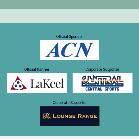
Official Sponsor
Official Partner
Corporate Supporter
Corporate Supporter