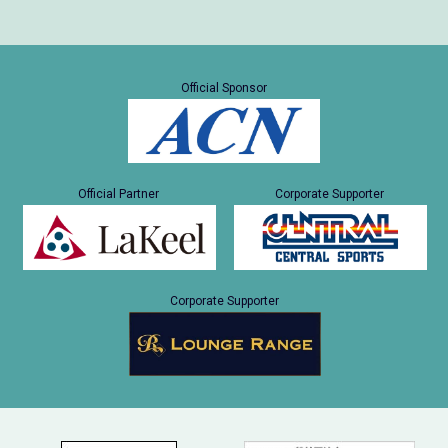
Official Sponsor
Official Partner
Corporate Supporter
Corporate Supporter