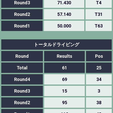
Round3
71.430
T4
Round2
57.140
T31
Round1
50.000
T63
トータルドライビング
Round
Results
Pos
Total
61
25
Round4
69
34
Round3
15
3
Round2
95
38