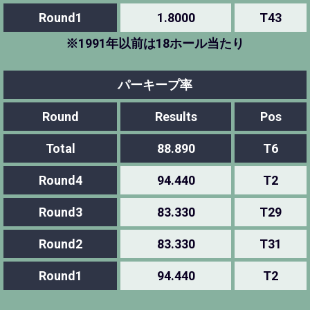
Round1
1.8000
T43
※1991年以前は18ホール当たり
パーキープ率
Round
Results
Pos
Total
88.890
T6
Round4
94.440
T2
Round3
83.330
T29
Round2
83.330
T31
Round1
94.440
T2