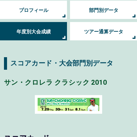
プロフィール
部門別データ
年度別大会成績
ツアー通算データ
スコアカード・大会部門別データ
サン・クロレラ クラシック 2010