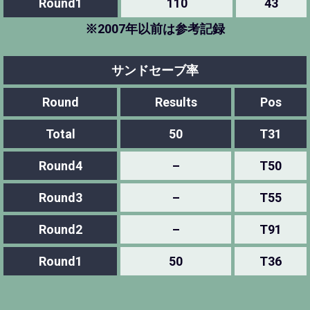
Round1
110
43
※2007年以前は参考記録
サンドセーブ率
Round
Results
Pos
Total
50
T31
Round4
–
T50
Round3
–
T55
Round2
–
T91
Round1
50
T36