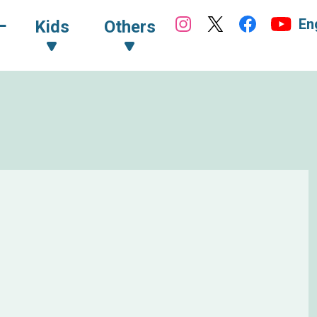
En
ｰ
Kids
Others