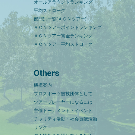
オールアラウンドランキング
平均ストローク
部門別一覧(ＡＣＮツアー)
ＡＣＮツアーポイントランキング
ＡＣＮツアー賞金ランキング
ＡＣＮツアー平均ストローク
Others
機構案内
プロスポーツ競技団体として
ツアープレーヤーになるには
主催トーナメント・イベント
チャリティ活動・社会貢献活動
リンク