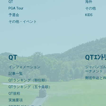
QT
海外
PGA Tour
その他
予選会
KIDS
その他・イベント
QT
QTｴﾝﾄ
インフォメーション
ジャパンゴル
ーナメント
記事一覧
郵送申込とW
QTランキング（順位順）
QTランキング（五十音順）
QT規程
実施要項