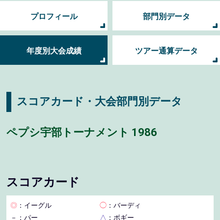
プロフィール
部門別データ
年度別大会成績
ツアー通算データ
スコアカード・大会部門別データ
ペプシ宇部トーナメント 1986
スコアカード
◎
：イーグル
◯
：バーディ
－
：パー
△
：ボギー