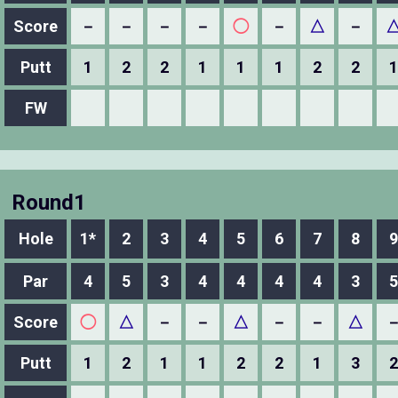
Score
－
－
－
－
◯
－
△
－
Putt
1
2
2
1
1
1
2
2
1
FW
Round1
Hole
1*
2
3
4
5
6
7
8
9
Par
4
5
3
4
4
4
4
3
5
Score
◯
△
－
－
△
－
－
△
Putt
1
2
1
1
2
2
1
3
2