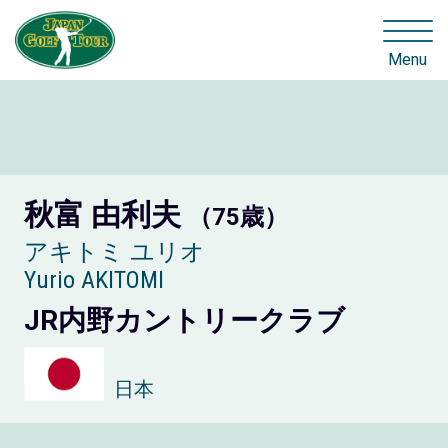
Menu
秋富 由利夫
（75歳）
アキトミ ユリオ
Yurio AKITOMI
JR内野カントリークラブ
日本