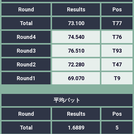
Round
Results
Pos
Total
73.100
T77
Round4
74.540
T76
Round3
76.510
T93
Round2
72.280
T47
Round1
69.070
T9
平均パット
Round
Results
Pos
Total
1.6889
5