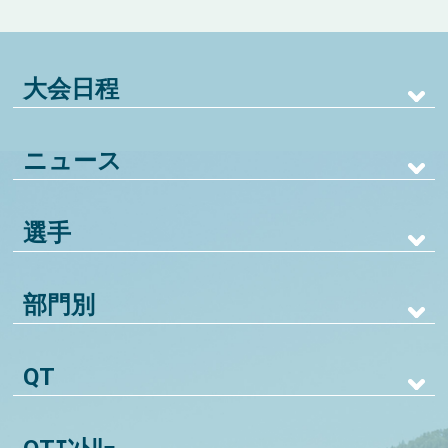
大会日程
ニュース
選手
部門別
QT