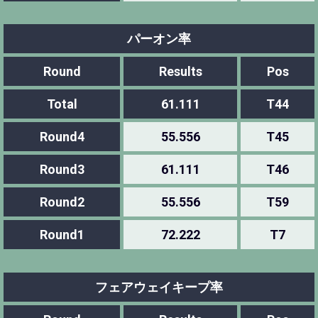
パーオン率
Round
Results
Pos
Total
61.111
T44
Round4
55.556
T45
Round3
61.111
T46
Round2
55.556
T59
Round1
72.222
T7
フェアウェイキープ率