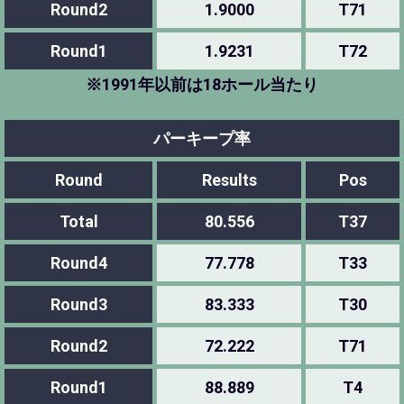
Round2
1.9000
T71
Round1
1.9231
T72
※1991年以前は18ホール当たり
パーキープ率
Round
Results
Pos
Total
80.556
T37
Round4
77.778
T33
Round3
83.333
T30
Round2
72.222
T71
Round1
88.889
T4