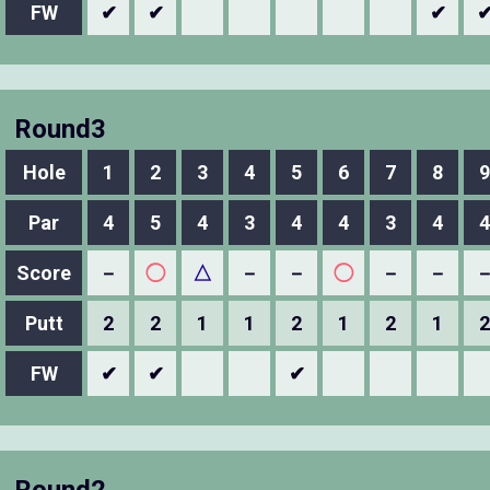
FW
✔
✔
✔
Round3
Hole
1
2
3
4
5
6
7
8
9
Par
4
5
4
3
4
4
3
4
4
Score
－
◯
△
－
－
◯
－
－
Putt
2
2
1
1
2
1
2
1
2
FW
✔
✔
✔