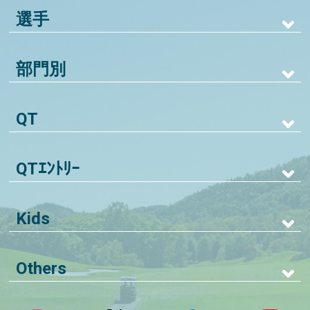
選手
部門別
QT
QTｴﾝﾄﾘｰ
Kids
Others