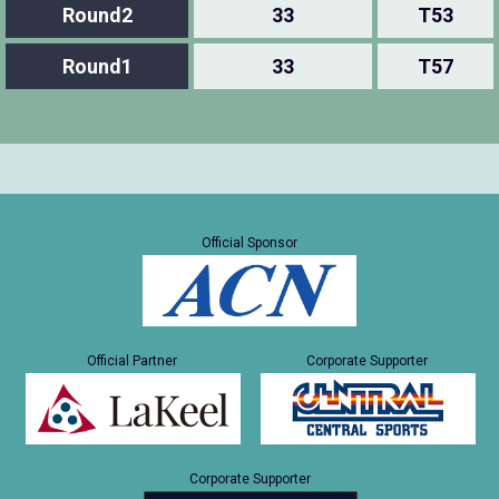
Round2
33
T53
Round1
33
T57
Official Sponsor
Official Partner
Corporate Supporter
Corporate Supporter