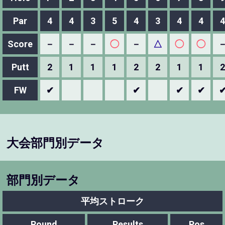
Par
4
4
3
5
4
3
4
4
4
Score
－
－
－
◯
－
△
◯
◯
Putt
2
1
1
1
2
2
1
1
2
FW
✔
✔
✔
✔
大会部門別データ
部門別データ
平均ストローク
Round
Results
Pos