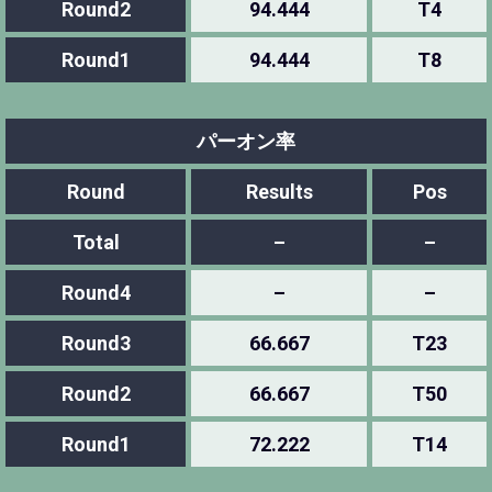
Round2
94.444
T4
Round1
94.444
T8
パーオン率
Round
Results
Pos
Total
–
–
Round4
–
–
Round3
66.667
T23
Round2
66.667
T50
Round1
72.222
T14