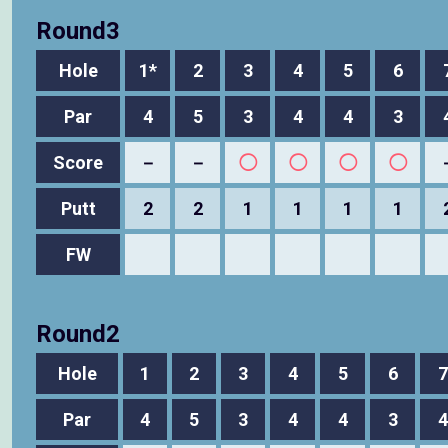
Round3
Hole
1*
2
3
4
5
6
Par
4
5
3
4
4
3
Score
－
－
◯
◯
◯
◯
Putt
2
2
1
1
1
1
FW
Round2
Hole
1
2
3
4
5
6
7
Par
4
5
3
4
4
3
4