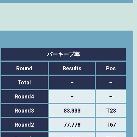
パーキープ率
Round
Results
Pos
Total
–
–
Round4
–
–
Round3
83.333
T23
Round2
77.778
T67