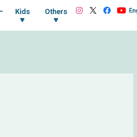
En
ｰ
Kids
Others