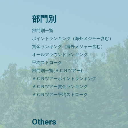
部門別
部門別一覧
ポイントランキング（海外メジャー含む）
賞金ランキング（海外メジャー含む）
オールアラウンドランキング
平均ストローク
部門別一覧(ＡＣＮツアー)
ＡＣＮツアーポイントランキング
ＡＣＮツアー賞金ランキング
ＡＣＮツアー平均ストローク
Others