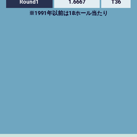
Round1
1.6667
T36
※1991年以前は18ホール当たり