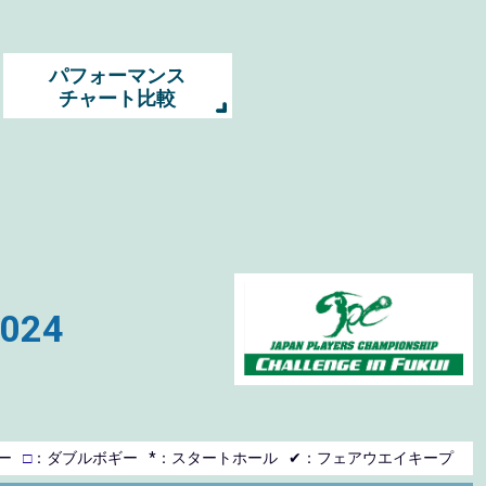
パフォーマンス
チャート比較
2024
ー
□
：ダブルボギー
*：スタートホール
✔：フェアウエイキープ