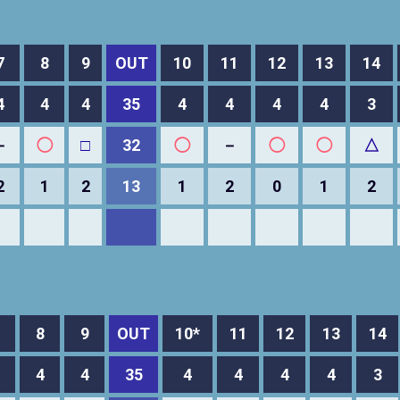
7
8
9
OUT
10
11
12
13
14
4
4
4
35
4
4
4
4
3
－
◯
□
32
◯
－
◯
◯
△
2
1
2
13
1
2
0
1
2
8
9
OUT
10*
11
12
13
14
4
4
35
4
4
4
4
3