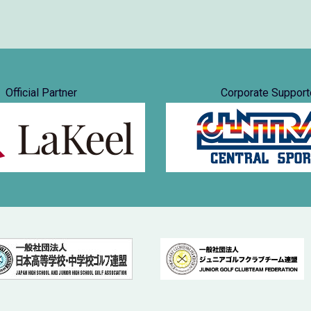
Official Partner
Corporate Support