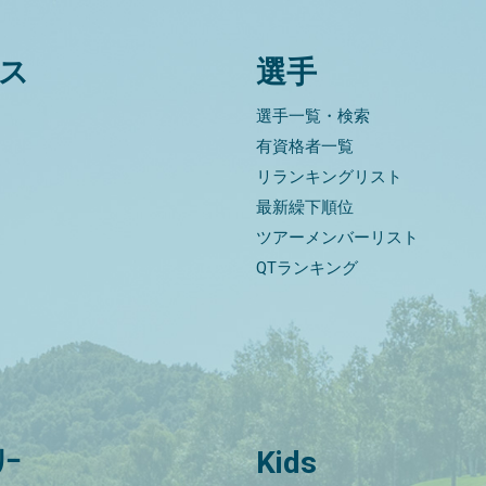
ス
選手
選手一覧・検索
有資格者一覧
リランキングリスト
最新繰下順位
ツアーメンバーリスト
QTランキング
ﾘｰ
Kids