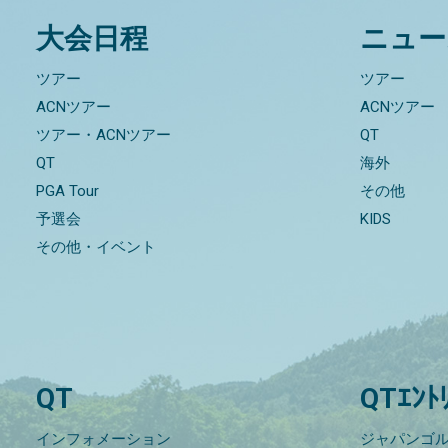
大会日程
ニュー
ツアー
ツアー
ACNツアー
ACNツアー
ツアー・ACNツアー
QT
QT
海外
PGA Tour
その他
予選会
KIDS
その他・イベント
QT
QTｴﾝﾄ
インフォメーション
ジャパンゴル