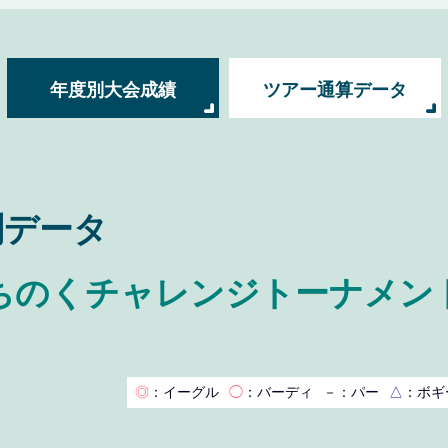
年度別大会成績
ツアー通算データ
別データ
のくチャレンジトーナメント予
◎
：イーグル
◯
：バーディ
－
：パー
△
：ボギ