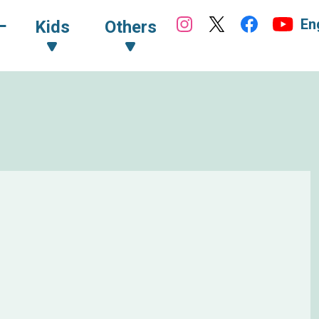
En
ｰ
Kids
Others