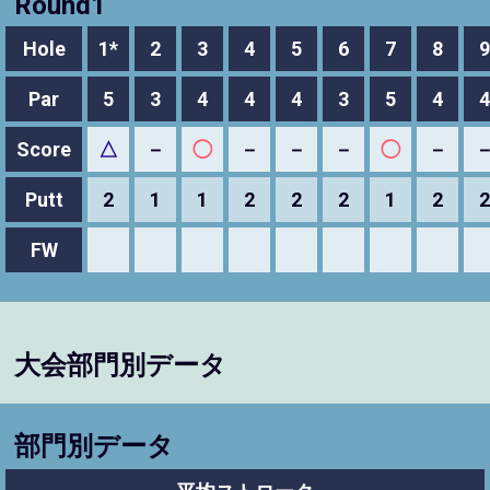
Round1
Hole
1*
2
3
4
5
6
7
8
9
Par
5
3
4
4
4
3
5
4
4
Score
△
－
◯
－
－
－
◯
－
Putt
2
1
1
2
2
2
1
2
2
FW
大会部門別データ
部門別データ