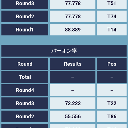
Round3
77.778
T51
Round2
77.778
T74
Round1
88.889
T14
パーオン率
Round
Results
Pos
Total
–
–
Round4
–
–
Round3
72.222
T22
Round2
55.556
T86