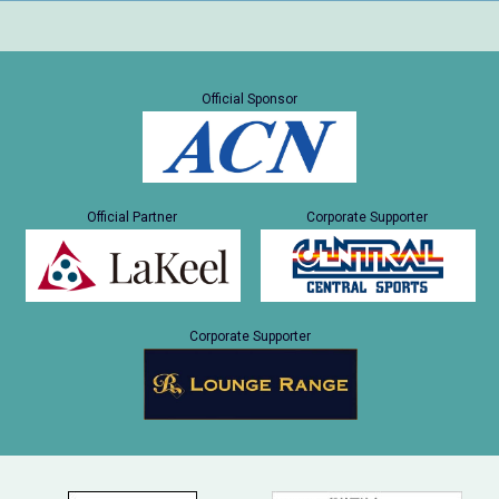
Official Sponsor
Official Partner
Corporate Supporter
Corporate Supporter