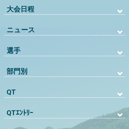
大会日程
ニュース
選手
部門別
QT
QTｴﾝﾄﾘｰ