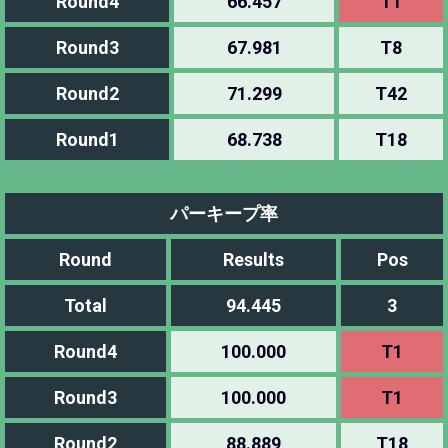
Round4
66.457
T1
Round3
67.981
T8
Round2
71.299
T42
Round1
68.738
T18
パーキープ率
Round
Results
Pos
Total
94.445
3
Round4
100.000
T1
Round3
100.000
T1
Round2
88.889
T18